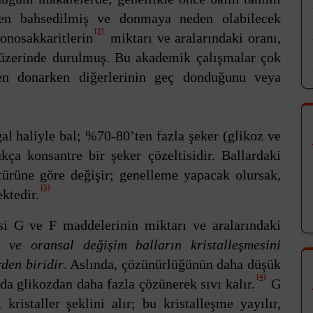
nden bahsedilmiş ve donmaya neden olabilecek
[2]
monosakkaritlerin
miktarı ve aralarındaki oranı,
 üzerinde durulmuş. Bu akademik çalışmalar çok
den donarken diğerlerinin geç donduğunu veya
al haliyle bal; %70-80’ten fazla şeker (glikoz ve
ça konsantre bir şeker çözeltisidir. Ballardaki
 türüne göre değişir; genelleme yapacak olursak,
[3]
ktedir.
isi G ve F maddelerinin miktarı ve aralarındaki
ve oransal değişim balların kristalleşmesini
den biridir
. Aslında, çözünürlüğünün daha düşük
[4]
da glikozdan daha fazla çözünerek sıvı kalır.
G
 kristaller şeklini alır; bu kristalleşme yayılır,