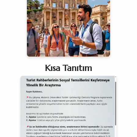
Kısa Tanıtım
NOMEN: KRİSTALLEŞME / ŞEKERLENME
ı olarak bilinen kristalleşme kavramı tüketiciler
u yani arıcılar tarafından bala yapay şeker ilave
[1]
linde yorumlanır.
Halbuki balın kristalleşmesi
tılı) durumdan yarı katı duruma dönüştüğü, bu