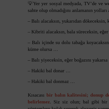
💡Yer yer sosyal medyada, TV’de ve web 
sahte olup olmadığını anlamanın yolları a
– Balı alacaksın, yukarıdan dökeceksin, 
– Kibriti alacaksın, bala süreceksin, eğe
– Balı içinde su dolu tabağa koyacaksın
küme olursa …
– Balı yiyeceksin, eğer boğazını yakars
– Hakiki bal donar …
– Hakiki bal donmaz …
Kısacası
bir balın kalitesini; donup 
belirlemez
. Siz siz olun; bal gibi bi
yöntemlere kulak vererek alışveriş yapm