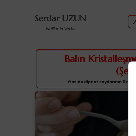
Serdar UZUN

Nullius in Verba
Balın Kristalleşm
(Şek
ℹ️Yazıda dipnot sayılarının üzerin