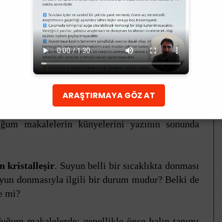
işimin yaşanmadığı, balın doğal bir durumudur.
f veya ısıtılmamış balda, zamanla kristalleşme
kerlenir veya granülleşir)? Bu sorunun yanıtını
inde veya kulaktan dolma bilgilerde aramaktansa
ARAŞTIRMAYA GÖZ AT
ı olacağını düşünerek onlarca bilimsel makaleyi
a sizinle paylaşacaklarım o makalelerin özeti
uğum makalelerin künyelerini yazının sonunda
n kristalleşir
. Suyun belli bir sıcaklıkta donması
suyun donmasıyla ilgili bir durum mudur? Belki de
e mi?
duğum makalelerde; genellikle önce balın tanımı