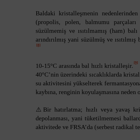
Baldaki kristalleşmenin nedenlerinden 
(propolis, polen, balmumu parçaları v
süzülmemiş ve ısıtılmamış (ham) balı da
arındırılmış yani süzülmüş ve ısıtılmış 
[8]
[9]
10‐15°C arasında bal hızlı kristalleşir.
40°C’nin üzerindeki sıcaklıklarda krista
su aktivitesini yükselterek fermantasyon
kaybına, renginin koyulaşmasına neden o
⚠️Bir hatırlatma; hızlı veya yavaş kr
depolanması, yani tüketilmemesi ballard
aktivitede ve FRSA’da (serbest radikal t