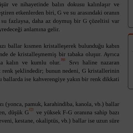
şür ve nihayetinde balın dokusu kalınlaşır ve
leştiren etkenlerden biri, G ve su arasındaki oranın
su fazlaysa, daha az doymuş bir G çözeltisi var
yredeceği anlamına gelir.
azı ballar kısmen kristalleşerek bulunduğu kabın
nde de kristalleşmemiş bir tabaka oluşur. Ayrıca
[6]
a kalın ve kumlu olur.
Sıvı haline nazaran
 renk şeklindedir; bunun nedeni, G kristallerinin
 ballarda ise kahverengiye yakın bir renk dikkati
ı (yonca, pamuk, karahindiba, kanola, vb.) ballar
[7]
ken, düşük G
ve yüksek F-G oranına sahip bazı
veni, kestane, okaliptüs, vb.) ballar ise uzun süre