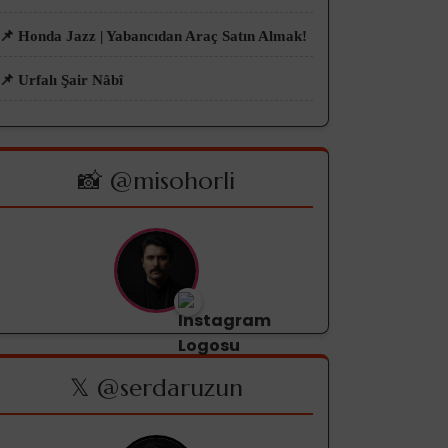
📌 Honda Jazz | Yabancıdan Araç Satın Almak!
📌 Urfalı Şair Nâbî
📸 @misohorli
𝕏 @serdaruzun