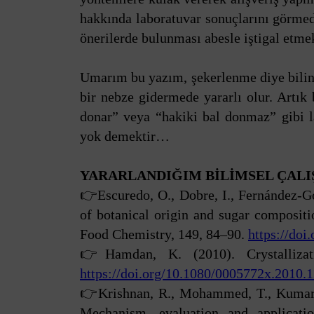
hakkında laboratuvar sonuçlarını görmed
önerilerde bulunması abesle iştigal etmek
Umarım bu yazım, şekerlenme diye biline
bir nebze gidermede yararlı olur. Artık
donar” veya “hakiki bal donmaz” gibi la
yok demektir…
YARARLANDIĞIM BİLİMSEL ÇAL
👉Escuredo, O., Dobre, I., Fernández-Go
of botanical origin and sugar compositi
Food Chemistry, 149, 84–90.
https://doi
👉Hamdan, K. (2010). Crystallizat
https://doi.org/10.1080/0005772x.2010.
👉Krishnan, R., Mohammed, T., Kumar, 
Mechanism, evaluation and applicati