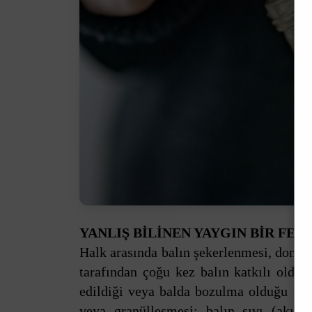
YANLIŞ BİLİNEN YAYGIN BİR FE
Halk arasında balın şekerlenmesi, donmas
tarafından çoğu kez balın katkılı olduğ
edildiği veya balda bozulma olduğu şek
veya granülleşmesi; balın sıvı (akın