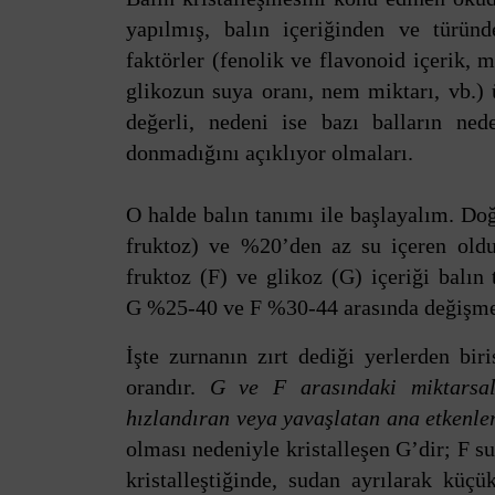
yapılmış, balın içeriğinden ve türü
faktörler (fenolik ve flavonoid içerik, 
glikozun suya oranı, nem miktarı, vb.)
değerli, nedeni ise bazı balların ne
donmadığını açıklıyor olmaları.
O halde balın tanımı ile başlayalım. Doğ
fruktoz) ve %20’den az su içeren olduk
fruktoz (F) ve glikoz (G) içeriği balın
G %25-40 ve F %30-44 arasında değişme
İşte zurnanın zırt dediği yerlerden bir
orandır.
G ve F arasındaki miktarsal 
hızlandıran veya yavaşlatan ana etkenler
olması nedeniyle kristalleşen G’dir; F su
kristalleştiğinde, sudan ayrılarak küçük