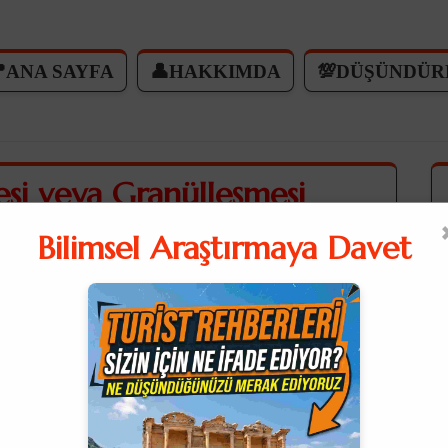
ANA SAYFA
👤HAKKIMDA
💯DÜŞÜNDÜR
esi veya Granülleşmesi
erlenmesi)
Bilimsel Araştırmaya Davet
e tıklarsanız açıklamaları okuyabilirsiniz.ℹ️