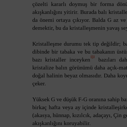
çözelti kararlı doymuş bir forma dönü
akışkanlığını yitirir. Burada balı kristal
da önemi ortaya çıkıyor. Balda G az ve 
demektir, bu da kristalleşmenin yavaş se
Kristalleşme durumu tek tip değildir; b
dibinde bir tabaka ve bu tabakanın üstü
[5]
bazı kristaller inceyken
bazıları dah
kristalize balın görünümü daha açık-mat
doğal halinin beyaz olmasıdır. Daha koyu
çeker.
Yüksek G ve düşük F-G oranına sahip baz
birkaç hafta veya ay içinde kristalleşir
(akasya, hünnap, kızılcık, adaçayı, Çin ge
akışkanlığını koruyabilir.