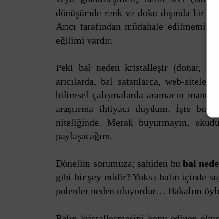
dönüşümde renk ve doku dışında bir değ
Arıcı tarafından müdahale edilmemiş sa
eğilimi vardır.
Peki bal neden kristalleşir (donar, şe
arıcılarda, bal satanlarda, web-siteler
bilimsel çalışmalarda aramanın mantıkl
araştırma ihtiyacı duydum. İşte burad
niteliğinde. Merak buyurmayın, okud
paylaşacağım.
Dönelim sorumuza; sahiden bu
bal nede
gibi bir şey midir? Yoksa balın içinde 
polenler neden oluyordur… Bakalım öyl
Balın kristalleşmesini konu edinen oku