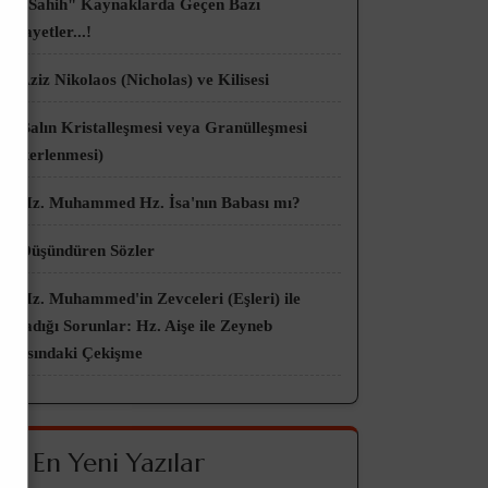
👀 "Sahih" Kaynaklarda Geçen Bazı
Rivayetler...!
👀 Aziz Nikolaos (Nicholas) ve Kilisesi
👀 Balın Kristalleşmesi veya Granülleşmesi
(Şekerlenmesi)
👀 Hz. Muhammed Hz. İsa'nın Babası mı?
👀 Düşündüren Sözler
👀 Hz. Muhammed'in Zevceleri (Eşleri) ile
Yaşadığı Sorunlar: Hz. Aişe ile Zeyneb
Arasındaki Çekişme
🌟 En Yeni Yazılar