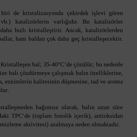
biri de kristalizasyonda çekirdek işlevi gören
b.) katalizörlerin varlığıdır. Bu katalizörler
ha hızlı kristalleştirir. Ancak, katalizörlerden
ballar, ham baldan çok daha geç kristalleşecektir.
Kristalleşen bal; 35-40°C’de çözülür; bu nedenle
lize balı çözdürmeye çalışmak balın özelliklerine,
a, enzimlerin kalitesinin düşmesine, tad ve aroma
lur.
istalleşmeden bağımsız olarak, balın uzun süre
aki TPC’de (toplam fenolik içerik), antioksidan
emizleme aktivitesi) azalmaya neden olmaktadır.