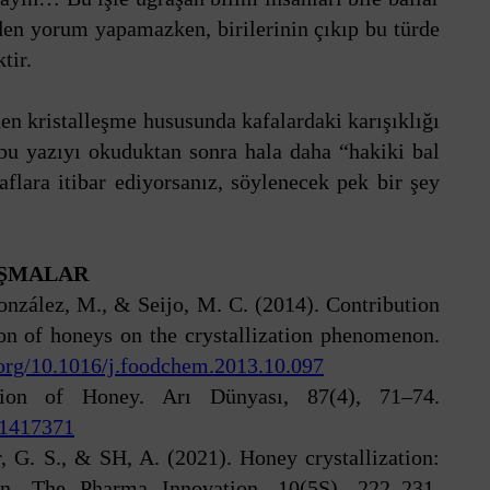
en yorum yapamazken, birilerinin çıkıp bu türde
tir.
n kristalleşme hususunda kafalardaki karışıklığı
 bu yazıyı okuduktan sonra hala daha “hakiki bal
flara itibar ediyorsanız, söylenecek pek bir şey
IŞMALAR
nzález, M., & Seijo, M. C. (2014). Contribution
on of honeys on the crystallization phenomenon.
.org/10.1016/j.foodchem.2013.10.097
ion of Honey. Arı Dünyası, 87(4), 71–74.
11417371
G. S., & SH, A. (2021). Honey crystallization:
on. The Pharma Innovation, 10(5S), 222–231.