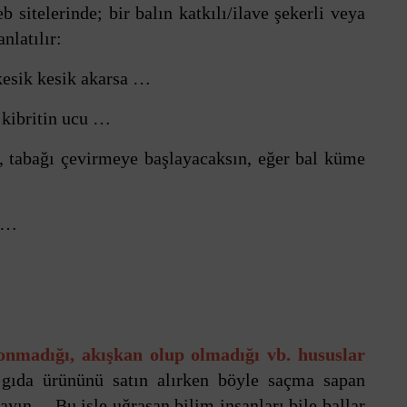
sitelerinde; bir balın katkılı/ilave şekerli veya
nlatılır:
kesik kesik akarsa …
r kibritin ucu …
, tabağı çevirmeye başlayacaksın, eğer bal küme
a …
donmadığı, akışkan olup olmadığı vb. hususlar
r gıda ürününü satın alırken böyle saçma sapan
ayın… Bu işle uğraşan bilim insanları bile ballar