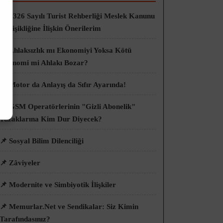
📌 6326 Sayılı Turist Rehberliği Meslek Kanunu
Değişikliğine İlişkin Önerilerim
📌 Ahlaksızlık mı Ekonomiyi Yoksa Kötü
Ekonomi mi Ahlakı Bozar?
📌 Motor da Anlayış da Sıfır Ayarında!
📌 GSM Operatörlerinin "Gizli Abonelik"
Tuzaklarına Kim Dur Diyecek?
📌 Sosyal Bilim Dilenciliği
📌 Zâviyeler
📌 Modernite ve Simbiyotik İlişkiler
📌 Memurlar.Net ve Sendikalar: Siz Kimin
Tarafındasınız?