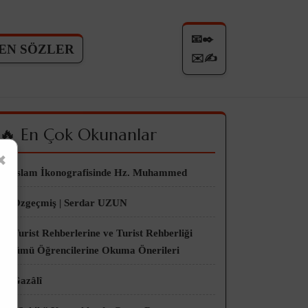
📧✒️
EN SÖZLER
✉️✍
🔥 En Çok Okunanlar
×
👀 İslam İkonografisinde Hz. Muhammed
👀 Özgeçmiş | Serdar UZUN
👀 Turist Rehberlerine ve Turist Rehberliği
Bölümü Öğrencilerine Okuma Önerileri
👀 Gazâlî