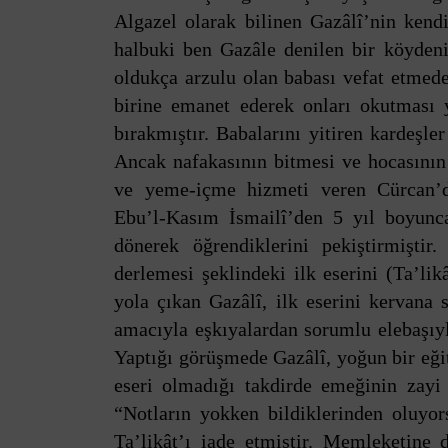
Algazel olarak bilinen Gazâlî’nin kendi
halbuki ben Gazâle denilen bir köydeni
oldukça arzulu olan babası vefat etmed
birine emanet ederek onları okutması 
bırakmıştır. Babalarını yitiren kardeşle
Ancak nafakasının bitmesi ve hocasının 
ve yeme-içme hizmeti veren Cürcan’da
Ebu’l-Kasım İsmailî’den 5 yıl boyunc
dönerek öğrendiklerini pekiştirmiştir
derlemesi şeklindeki ilk eserini (Ta’l
yola çıkan Gazâlî, ilk eserini kervana 
amacıyla eşkıyalardan sorumlu elebaşıyl
Yaptığı görüşmede Gazâlî, yoğun bir eği
eseri olmadığı takdirde emeğinin zayi o
“Notların yokken bildiklerinden oluyor
Ta’likât’ı iade etmiştir. Memleketine 