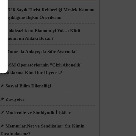
📌 6326 Sayılı Turist Rehberliği Meslek Kanunu
Değişikliğine İlişkin Önerilerim
📌 Ahlaksızlık mı Ekonomiyi Yoksa Kötü
Ekonomi mi Ahlakı Bozar?
📌 Motor da Anlayış da Sıfır Ayarında!
📌 GSM Operatörlerinin "Gizli Abonelik"
Tuzaklarına Kim Dur Diyecek?
📌 Sosyal Bilim Dilenciliği
📌 Zâviyeler
📌 Modernite ve Simbiyotik İlişkiler
📌 Memurlar.Net ve Sendikalar: Siz Kimin
Tarafındasınız?