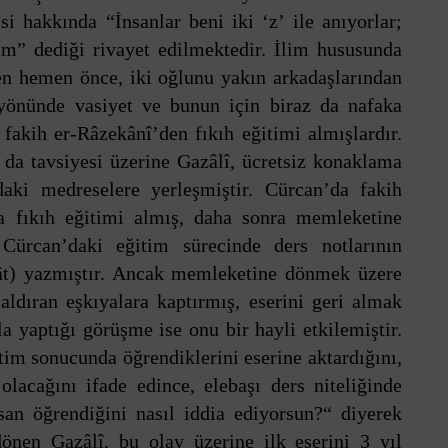
si hakkında “İnsanlar beni iki ‘z’ ile anıyorlar;
m” dediği rivayet edilmektedir. İlim hususunda
en hemen önce, iki oğlunu yakın arkadaşlarından
yönünde vasiyet ve bunun için biraz da nafaka
r fakih er-Râzekânî’den fıkıh eğitimi almışlardır.
da tavsiyesi üzerine Gazâlî, ücretsiz konaklama
ki medreselere yerleşmiştir. Cürcan’da fakih
a fıkıh eğitimi almış, daha sonra memleketine
. Cürcan’daki eğitim sürecinde ders notlarının
ikât) yazmıştır. Ancak memleketine dönmek üzere
saldıran eşkıyalara kaptırmış, eserini geri almak
a yaptığı görüşme ise onu bir hayli etkilemiştir.
tim sonucunda öğrendiklerini eserine aktardığını,
lacağını ifade edince, elebaşı ders niteliğinde
san öğrendiğini nasıl iddia ediyorsun?“ diyerek
dönen Gazâlî, bu olay üzerine ilk eserini 3 yıl