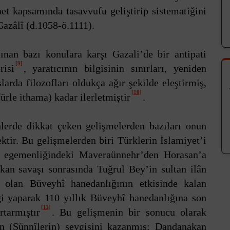
net kapsamında tasavvufu geliştirip sistematiğini
azâlî (d.1058-ö.1111).
ınan bazı konulara karşı Gazali’de bir antipati
[9]
risi
, yaratıcının bilgisinin sınırları, yeniden
larda filozofları oldukça ağır şekilde eleştirmiş,
[10]
fürle ithama) kadar ilerletmiştir
.
lerde dikkat çeken gelişmelerden bazıları onun
ektir. Bu gelişmelerden biri Türklerin İslamiyet’i
âm egemenliğindeki Maveraünnehr’den Horasan’a
kan savaşı sonrasında Tuğrul Bey’in sultan ilân
li olan Büveyhî hanedanlığının etkisinde kalan
ği yaparak 110 yıllık Büveyhî hanedanlığına son
[11]
tarmıştır
. Bu gelişmenin bir sonucu olarak
ın (Sünnîlerin) sevgisini kazanmış; Dandanakan