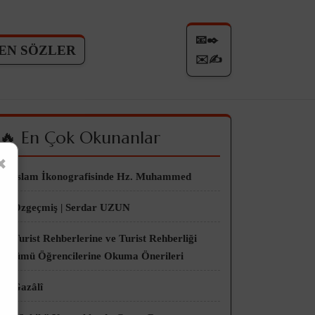
📧✒️
EN SÖZLER
✉️✍
🔥 En Çok Okunanlar
×
👀 İslam İkonografisinde Hz. Muhammed
👀 Özgeçmiş | Serdar UZUN
👀 Turist Rehberlerine ve Turist Rehberliği
Bölümü Öğrencilerine Okuma Önerileri
👀 Gazâlî