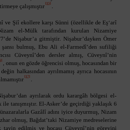
[15]
tirmeye çalışmıştır
.
î ve Şiî ekollere karşı Sünni (özellikle de Eş‘arî
Nizam el-Mülk tarafından kurulan Nizamiye
7’de Nişabur’a gitmiştir. Nişabur’dayken Ömer
şansı bulmuş, Ebu Ali el-Farmedî’den sufiliği
cısı Cüveynî’den dersler almış, Cüveynî’nin
6]
, onun en gözde öğrencisi olmuş, hocasından bir
 değin halkasından ayrılmamış ayrıca hocasının
[17]
almamıştır
.
işabur’dan ayrılarak ordu karargâh bölgesi el-
ile tanışmıştır. El-Asker’de geçirdiği yaklaşık 6
 münazaralarla Gazâlî adını iyice duyurmuş, Nizam
har olmuş, Bağdat’taki Nizamiye medreselerine
 tayin edilmiş ve hocası Cüveynî’nin görevini