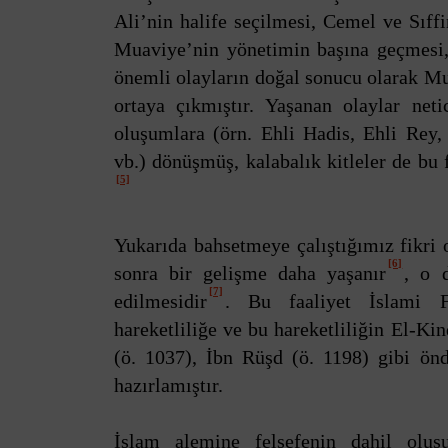
Ali’nin halife seçilmesi, Cemel ve Sıffi
Muaviye’nin yönetimin başına geçmesi, 
önemli olayların doğal sonucu olarak Muav
ortaya çıkmıştır. Yaşanan olaylar net
oluşumlara (örn. Ehli Hadis, Ehli Rey, 
vb.) dönüşmüş, kalabalık kitleler de bu 
[5]
Yukarıda bahsetmeye çalıştığımız fikri 
[6]
sonra bir gelişme daha yaşanır
, o 
[7]
edilmesidir
. Bu faaliyet İslami Fe
hareketliliğe ve bu hareketliliğin El-Kind
(ö. 1037), İbn Rüşd (ö. 1198) gibi ön
hazırlamıştır.
İslam alemine felsefenin dahil oluş