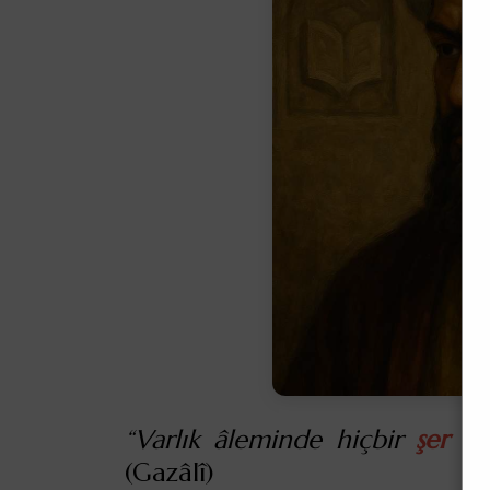
“Varlık âleminde hiçbir
şer
yok
(Gazâlî)