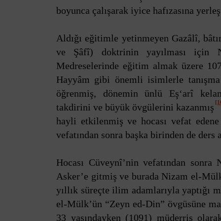
boyunca çalışarak iyice hafızasına yerleş
Aldığı eğitimle yetinmeyen Gazâlî, bâtın
ve Şâfî) doktrinin yayılması için 
Medreselerinde eğitim almak üzere 107
Hayyâm gibi önemli isimlerle tanışma 
öğrenmiş, dönemin ünlü Eş‘arî kelam
[1
takdirini ve büyük övgülerini kazanmış
hayli etkilenmiş ve hocası vefat edene
vefatından sonra başka birinden de ders 
Hocası Cüveynî’nin vefatından sonra N
Asker’e gitmiş ve burada Nizam el-Mülk 
yıllık süreçte ilim adamlarıyla yaptığı
el-Mülk’ün “Zeyn ed-Din” övgüsüne maz
33 yaşındayken (1091) müderris olarak