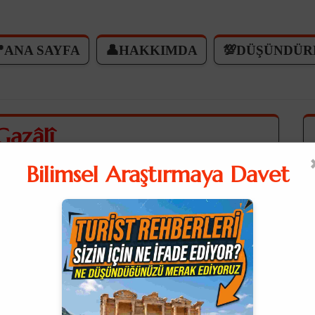
ANA SAYFA
👤HAKKIMDA
💯DÜŞÜNDÜR
Gazâlî
e tıklarsanız açıklamaları okuyabilirsiniz.ℹ️
Bilimsel Araştırmaya Davet