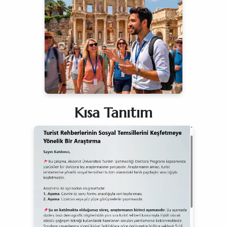
Kısa Tanıtım
tur ki, içinde
hayr
bulundurmasın!”