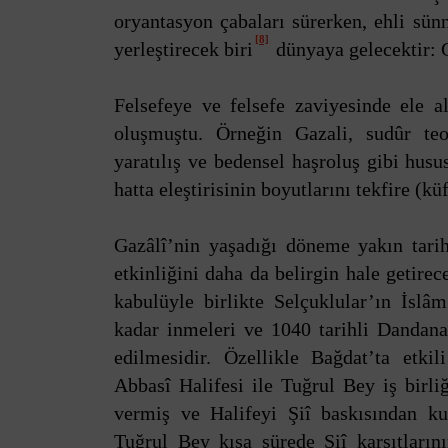
oryantasyon çabaları sürerken, ehli sün
[8]
yerleştirecek biri
dünyaya gelecektir: G
Felsefeye ve felsefe zaviyesinde ele al
oluşmuştu. Örneğin Gazali, sudûr teo
yaratılış ve bedensel haşroluş gibi husus
hatta eleştirisinin boyutlarını tekfire (kü
Gazâlî’nin yaşadığı döneme yakın tarih
etkinliğini daha da belirgin hale getirec
kabulüyle birlikte Selçuklular’ın İsl
kadar inmeleri ve 1040 tarihli Dandana
edilmesidir. Özellikle Bağdat’ta etki
Abbasî Halifesi ile Tuğrul Bey iş birli
vermiş ve Halifeyi Şiî baskısından kur
Tuğrul Bey kısa sürede Şiî karşıtların