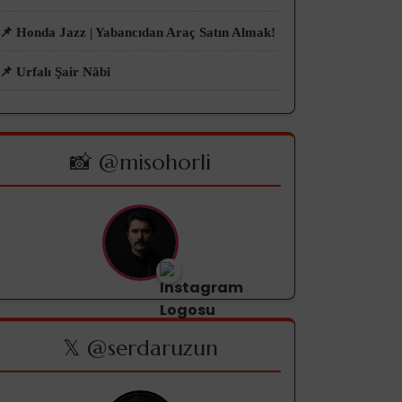
📌 Honda Jazz | Yabancıdan Araç Satın Almak!
📌 Urfalı Şair Nâbî
📸 @misohorli
𝕏 @serdaruzun