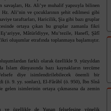
n savaşları, Hz. Ali’ye muhalif yapısıyla bilinen
Hz. Ali’nin ve çocuklarının şehit edilmesi gibi
iye taraftarları, Haricilik, Şia gibi bazı gruplar
icesinde ortaya çıkan bu gruplar zamanla fikri
Eş‘ariyye, Mâtürîdiyye, Mu’tezile, Hanefî, Şâfî
fikri oluşumlar etrafında toplanmaya başlamıştır.
oluşumlardan farklı olarak özellikle 9. yüzyıldan
da İslam dünyasında bazı kaynakların tercüme
lsefe diye isimlendirilebilecek önemli bir
i (ö. 9. yy. sonları), El-Fârâbî (ö. 950), İbn Sînâ
de gelen isimlerinin ortaya çıkmasına da zemin
u ve özellikle de Yunan felsefesine yönelik