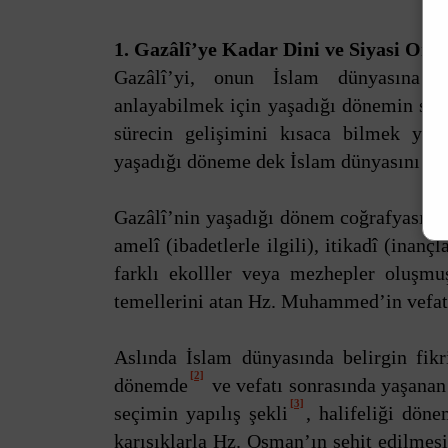
1. Gazâlî’ye Kadar Dini ve Siyasi Ort
Gazâlî’yi, onun İslam dünyasına ka
anlayabilmek için yaşadığı dönemin siya
sürecin gelişimini kısaca bilmek yara
yaşadığı döneme dek İslam dünyasını değ
Gazâlî’nin yaşadığı dönem coğrafyasınd
amelî (ibadetlerle ilgili), itikadî (inanç
farklı ekolller veya mezhepler oluşm
temellerini atan Hz. Muhammed’in vefatı 
Aslında İslam dünyasında belirgin fik
[2]
dönemde
ve vefatı sonrasında yaşanan
[3]
seçimin yapılış şekli
, halifeliği dön
karışıklarla Hz. Osman’ın şehit edilmesi