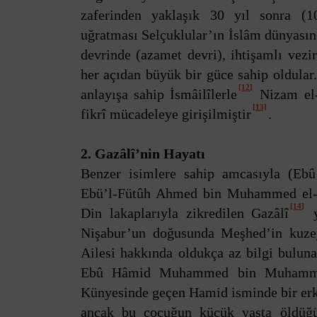
zaferinden yaklaşık 30 yıl sonra (10
uğratması Selçuklular’ın İslâm dünyasınd
devrinde (azamet devri), ihtişamlı vez
her açıdan büyük bir güce sahip oldular
[12]
anlayışa sahip İsmâilîlerle
Nizam el-
[13]
fikrî mücadeleye girişilmiştir
.
2. Gazâlî’nin Hayatı
Benzer isimlere sahip amcasıyla (Eb
Ebü’l-Fütûh Ahmed bin Muhammed el-Gaz
[14]
Din lakaplarıyla zikredilen Gazâlî
y
Nişabur’un doğusunda Meşhed’in kuzey
Ailesi hakkında oldukça az bilgi bulun
Ebû Hâmid Muhammed bin Muhammed
Künyesinde geçen Hamid isminde bir erk
ancak bu çocuğun küçük yaşta öldüğ