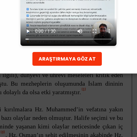
am
tkılarını, sahip olduğu düşünce dünyasını
si ve dini ortamını ve bu ortamı oluşturan tarihi
rlı olacaktır. Bu nedenle öncelikle Gazali’nin
erlendirmek önemli fikirler sunacaktır.
ARAŞTIRMAYA GÖZ AT
a, günümüzde de olduğu üzere, İslam dünyasında
la ilgili), dünyevi ve uhrevi meseleleri kritik eden
uştu. Bu mezheplerin oluşumunda İslam dininin
[1]
dolaylı da olsa etki yaratmıştır.
ri kırılmalara Hz. Muhammed’in vefatına yakın
 bazı olaylar neden olmuştur. Halife seçimi ve bu
eminde yaşanan kimi olaylar neticesinde çıkan iç
[4]
, Hz. Osman’ın şehit edilmesinin akabinde Hz.