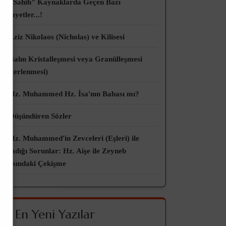
👀 "Sahih" Kaynaklarda Geçen Bazı
Rivayetler...!
👀 Aziz Nikolaos (Nicholas) ve Kilisesi
👀 Balın Kristalleşmesi veya Granülleşmesi
(Şekerlenmesi)
👀 Hz. Muhammed Hz. İsa'nın Babası mı?
👀 Düşündüren Sözler
👀 Hz. Muhammed'in Zevceleri (Eşleri) ile
Yaşadığı Sorunlar: Hz. Aişe ile Zeyneb
Arasındaki Çekişme
🌟 En Yeni Yazılar