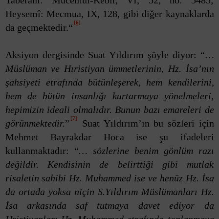
Taberânî: Mucemul-Kebîr, VI, 52, no: 5485;
Heysemî: Mecmua, IX, 128, gibi diğer kaynaklarda
[6]
da geçmektedir.“
Aksiyon dergisinde Suat Yıldırım şöyle diyor: “
…
Müslüman ve Hıristiyan ümmetlerinin, Hz. İsa’nın
şahsiyeti etrafında bütünleşerek, hem kendilerini,
hem de bütün insanlığı kurtarmaya yönelmeleri,
hepimizin ideali olmalıdır. Bunun bazı emareleri de
[7]
görünmektedir.
”
Suat Yıldırım’ın bu sözleri için
Mehmet Bayrakdar Hoca ise şu ifadeleri
kullanmaktadır: “
… sözlerine benim gönlüm razı
değildir. Kendisinin de belirttiği gibi mutlak
risaletin sahibi Hz. Muhammed ise ve henüz Hz. İsa
da ortada yoksa niçin S.Yıldırım Müslümanları Hz.
İsa arkasında saf tutmaya davet ediyor da