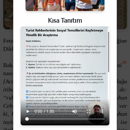
Kısa Tanıtım
Fetullah Gülen’in Bazı Ayetleri Nasıl Tefsir Ettiğine
Dikkat Etmek Gerek!
[1]
Bakalım Gülen “Meryem Sûresi“nin 17. âyetini
nasıl yorumlamış:
[2]
{Acaba ne idi bu ruh?
Hemen büyük çoğunluğu
itibariyle bütün tefsirler, ayeti kerime de:
“ruhumuzu gönderdik” diye belirtilen ruhun
Cebrail (a.s.) olduğunu ifade etmektedirler. Ne var
ki, burada Kur’an Ruh tabirini kullanıyor; ruhun
tayinin de ise ihtilaf vardır. İhtimalin sınırları ise