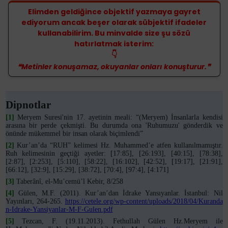
Elimden geldiğince objektif yazmaya gayret
ediyorum ancak beşer olarak sübjektif ifadeler
kullanabilirim. Bu minvalde size şu sözü
hatırlatmak isterim:
👇
❝Metinler konuşamaz, okuyanlar onları konuşturur.❞
Dipnotlar
[1]
Meryem Suresi'nin 17. ayetinin meali: “(Meryem) İnsanlarla kendisi
arasına bir perde çekmişti. Bu durumda ona 'Ruhumuzu' gönderdik ve
önünde mükemmel bir insan olarak biçimlendi”
[2]
Kur’an’da “RUH” kelimesi Hz. Muhammed’e atfen kullanılmamıştır.
Ruh kelimesinin geçtiği ayetler: [17:85], [26:193], [40:15], [78:38],
[2:87], [2:253], [5:110], [58:22], [16:102], [42:52], [19:17], [21:91],
[66:12], [32:9], [15:29], [38:72], [70:4], [97:4], [4:171]
[3]
Taberânî, el-Mu’cemü’l Kebir, 8/258
[4]
Gülen, M.F. (2011). Kur’an’dan İdrake Yansıyanlar. İstanbul: Nil
Yayınları, 264-265.
https://cetele.org/wp-content/uploads/2018/04/Kuranda
n-Idrake-Yansiyanlar-M-F-Gulen.pdf
[5]
Tezcan, F. (19.11.2013). Fethullah Gülen Hz.Meryem ile