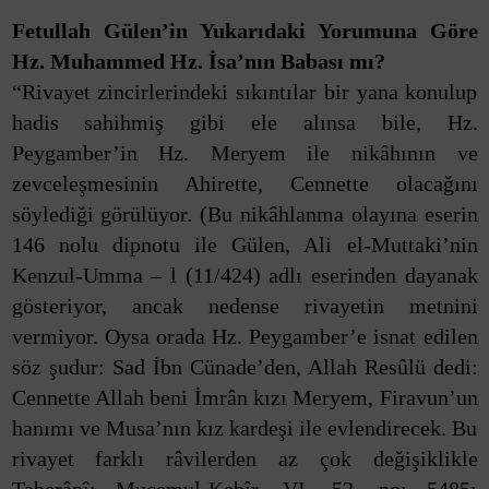
Fetullah Gülen’in Yukarıdaki Yorumuna Göre
Hz. Muhammed Hz. İsa’nın Babası mı?
“Rivayet zincirlerindeki sıkıntılar bir yana konulup
hadis sahihmiş gibi ele alınsa bile, Hz.
Peygamber’in Hz. Meryem ile nikâhının ve
zevceleşmesinin Ahirette, Cennette olacağını
söylediği görülüyor. (Bu nikâhlanma olayına eserin
146 nolu dipnotu ile Gülen, Ali el-Muttaki’nin
Kenzul-Umma – l (11/424) adlı eserinden dayanak
gösteriyor, ancak nedense rivayetin metnini
vermiyor. Oysa orada Hz. Peygamber’e isnat edilen
söz şudur: Sad İbn Cünade’den, Allah Resûlü dedi:
Cennette Allah beni İmrân kızı Meryem, Firavun’un
hanımı ve Musa’nın kız kardeşi ile evlendirecek. Bu
rivayet farklı râvilerden az çok değişiklikle