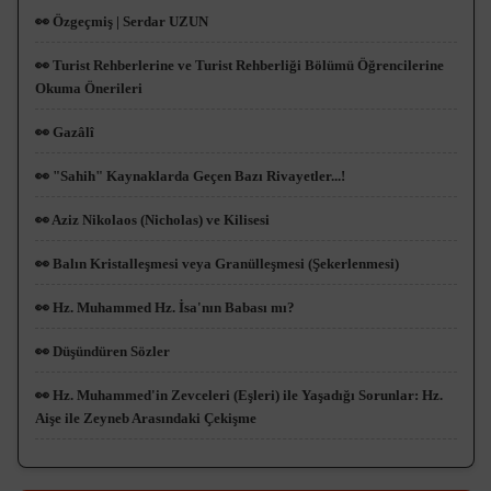
👀 Özgeçmiş | Serdar UZUN
👀 Turist Rehberlerine ve Turist Rehberliği Bölümü Öğrencilerine
Okuma Önerileri
👀 Gazâlî
👀 "Sahih" Kaynaklarda Geçen Bazı Rivayetler...!
👀 Aziz Nikolaos (Nicholas) ve Kilisesi
👀 Balın Kristalleşmesi veya Granülleşmesi (Şekerlenmesi)
👀 Hz. Muhammed Hz. İsa'nın Babası mı?
👀 Düşündüren Sözler
👀 Hz. Muhammed'in Zevceleri (Eşleri) ile Yaşadığı Sorunlar: Hz.
Aişe ile Zeyneb Arasındaki Çekişme