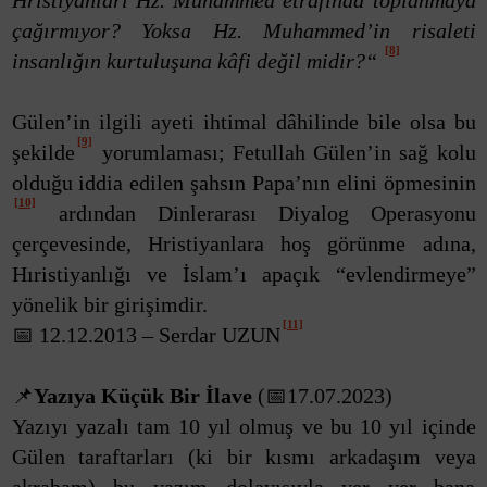
Hristiyanları Hz. Muhammed etrafında toplanmaya
çağırmıyor? Yoksa Hz. Muhammed’in risaleti
[8]
insanlığın kurtuluşuna kâfi değil midir?“
Gülen’in ilgili ayeti ihtimal dâhilinde bile olsa bu
[9]
şekilde
yorumlaması; Fetullah Gülen’in sağ kolu
olduğu iddia edilen şahsın Papa’nın elini öpmesinin
[10]
ardından Dinlerarası Diyalog Operasyonu
çerçevesinde, Hristiyanlara hoş görünme adına,
Hıristiyanlığı ve İslam’ı apaçık “evlendirmeye”
yönelik bir girişimdir.
[11]
📅 12.12.2013 – Serdar UZUN
📌
Yazıya Küçük Bir İlave
(📅17.07.2023)
Yazıyı yazalı tam 10 yıl olmuş ve bu 10 yıl içinde
Gülen taraftarları (ki bir kısmı arkadaşım veya