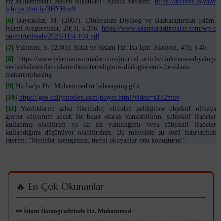
Hz.Muhammed'i Neden Nikahladı? Analiz Merkezi.
https://archive.is/y4zv
b
https://bit.ly/3HYHoz9
[6]
Bayrakdar, M. (2007). Dinlerarası Diyalog ve Başkalaştırılan İslâm.
İslami Araştırmalar, 20(3), s.286.
https://www.islamiarastirmalar.com/wp-c
ontent/uploads/2023/11/4-104.pdf
[7]
Yıldırım, S. (2003). Salat ve Selam Hz. İsa İçin. Aksiyon, 470, s.45.
[8]
https://www.islamiarastirmalar.com/journal_article/dinlerarasi-diyalog-
ve-baskalastirilan-islam-the-interreligious-dialogue-and-the-islam-
metamorphosing
[9]
Hz.İsa'yı Hz. Muhammed'in babasıymış gibi
[10]
https://geo.dailymotion.com/player.html?video=x182mxv
[11]
Yazdıklarım şahsi fikrimdir; elimden geldiğince objektif olmaya
gayret ediyorum ancak bir beşer olarak yanılabilirim, subjektif ifadeler
kullanmış olabilirim ya da siz yanıldığımı veya sübjektif ifadeler
kullandığımı düşünüyor olabilirsiniz. Bu minvalde şu sözü hatırlatmak
isterim: “Metinler konuşamaz, metni okuyanlar onu konuşturur.“
🔥 En Çok Okunanlar
👀 İslam İkonografisinde Hz. Muhammed