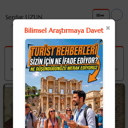
📧✒️
Serdar UZUN
✉️✍
×
Nullius in Verba
Bilimsel Araştırmaya Davet
Hz. Muhammed Hz. İsa'nın Babası
mı?
ℹ️Yazıda dipnot sayılarının üzerine tıklarsanız açıklamaları
okuyabilirsiniz.ℹ️