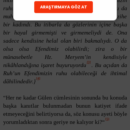
ihtilafın çerçevesini aşkındır; hatta Efendimizin
ARAŞTIRMAYA GÖZ AT
ruhunu içine alacak kadar da geniştir. Evet, bu da
muhtemeldir; zira Hz. Meryem çok afife ve nezihe
bir kadındı. Bu itibarla da gözlerinin içine başka
bir hayal girmemişti ve girmemeliydi de. Ona
sadece kendisine helal olan biri bakmalıydı. O da
olsa olsa Efendimiz olabilirdi; zira o bir
münasebetle Hz. Meryem’in kendisiyle
[3]
nikâhlandığına işaret buyuruyordu
. Bu açıdan da
Ruh’un Efendimizin ruhu olabileceği de ihtimal
[4]
dâhilindedir.}
“Her ne kadar Gülen cümlesinin sonunda bu konuda
başka kanıtlar bulunmadan bunun katiyet ifade
etmeyeceğini belirtiyorsa da, söz konusu ayeti böyle
[5]
yorumladıktan sonra geriye ne kalıyor ki?“