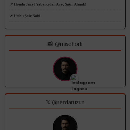
📌 Honda Jazz | Yabancıdan Araç Satın Almak!
📌 Urfalı Şair Nâbî
📸 @misohorli
𝕏 @serdaruzun