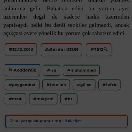
yorumlanması bence tehlikeli sularda yüzmek
anlamına gelir. Rahatsız edici bu yorum ayet
üzerinden değil de sadece hadis üzerinden
yapılsaydı belki bu denli tepkiler gelmezdi, ancak
açıkçası ayete yönelik bu yorum çok rahatsız edici.
📅12.12.2013
✍️Serdar UZUN
🔎
7512
🔍
📂 Akademik
#isa
#muhammed
#peygamber
#fetullah
#gülen
#tefsir
#meal
#meryem
#hz.
Anketler...
💡 Bu yazıyı okudunuz mu?