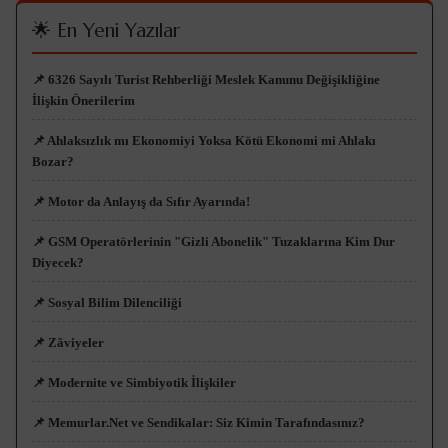
🌟 En Yeni Yazılar
📌 6326 Sayılı Turist Rehberliği Meslek Kanunu Değişikliğine
İlişkin Önerilerim
📌 Ahlaksızlık mı Ekonomiyi Yoksa Kötü Ekonomi mi Ahlakı
Bozar?
📌 Motor da Anlayış da Sıfır Ayarında!
📌 GSM Operatörlerinin "Gizli Abonelik" Tuzaklarına Kim Dur
Diyecek?
📌 Sosyal Bilim Dilenciliği
📌 Zâviyeler
📌 Modernite ve Simbiyotik İlişkiler
📌 Memurlar.Net ve Sendikalar: Siz Kimin Tarafındasınız?