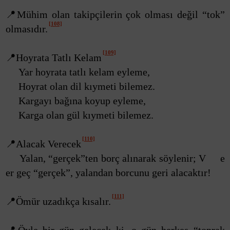
📍Mühim olan takipçilerin çok olması değil “tok”
[108]
olmasıdır.
[109]
📍Hoyrata Tatlı Kelam
Yar hoyrata tatlı kelam eyleme,
Hoyrat olan dil kıymeti bilemez.
Kargayı bağına koyup eyleme,
Karga olan gül kıymeti bilemez.
[110]
📍Alacak Verecek
Yalan, “gerçek”ten borç alınarak söylenir; V e
er geç “gerçek”, yalandan borcunu geri alacaktır!
[111]
📍Ömür uzadıkça kısalır.