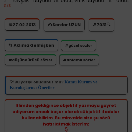
📍“Yavşak” büyüdü bit oldu, enik büyüdü “it” oldu!
[122]
📅27.02.2013
✍️Serdar UZUN
🔎
7031
🔍
📂 Aklıma Gelmişken
#güzel sözler
#düşündürücü sözler
#anlamlı sözler
Kamu Kurum ve
💡 Bu yazıyı okudunuz mu?
Kuruluşlarına Öneriler
Elimden geldiğince objektif yazmaya gayret
ediyorum ancak beşer olarak sübjektif ifadeler
kullanabilirim. Bu minvalde size şu sözü
hatırlatmak isterim:
👇