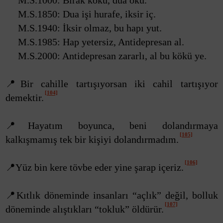
M.S.1000: Bırak kökü, dua oku.
M.S.1850: Dua işi hurafe, iksir iç.
M.S.1940: İksir olmaz, bu hapı yut.
M.S.1985: Hap yetersiz, Antidepresan al.
M.S.2000: Antidepresan zararlı, al bu kökü ye.
📍Bir cahille tartışıyorsan iki cahil tartışıyor
[104]
demektir.
📍Hayatım boyunca, beni dolandırmaya
[105]
kalkışmamış tek bir kişiyi dolandırmadım.
[106]
📍Yüz bin kere tövbe eder yine şarap içeriz.
📍Kıtlık döneminde insanları “açlık” değil, bolluk
[107]
döneminde alıştıkları “tokluk” öldürür.