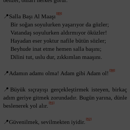
benzer, onları herkes görür.
[89]
📍Salla Başı Al Maaşı
Bir soğan soyulurken yaşarıyor da gözler;
Vatandaş soyulurken aldırmıyor öküzler!
Hayadan eser yoktur nafile bütün sözler;
Beyhude inat etme hemen salla başını;
Dilini tut, uslu dur, zıkkımlan maaşını.
[90]
📍Adamın adamı olma! Adam gibi Adam ol!
📍Büyük sıçrayışı gerçekleştirmek isteyen, birkaç
adım geriye gitmek zorundadır. Bugün yarına, dünle
[91]
beslenerek yol alır.
[92]
📍Güvenilmek, sevilmekten iyidir.