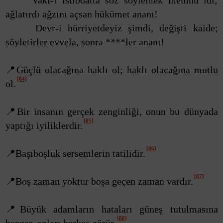
Vakt-i istibdatta söz söylemek memnu idi;
ağlatırdı ağzını açsan hükümet ananı!
Devr-i hürriyetdeyiz şimdi, değişti kaide;
söyletirler evvela, sonra ****ler ananı!
📍Güçlü olacağına haklı ol; haklı olacağına mutlu
[84]
ol.
📍Bir insanın gerçek zenginliği, onun bu dünyada
[85]
yaptığı iyiliklerdir.
[86]
📍Başıboşluk sersemlerin tatilidir.
[87]
📍Boş zaman yoktur boşa geçen zaman vardır.
📍Büyük adamların hataları güneş tutulmasına
[88]