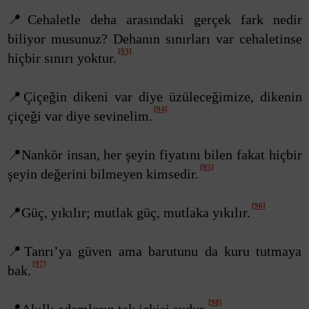
📍Cehaletle deha arasındaki gerçek fark nedir
biliyor musunuz? Dehanın sınırları var cehaletinse
[93]
hiçbir sınırı yoktur.
📍Çiçeğin dikeni var diye üzüleceğimize, dikenin
[94]
çiçeği var diye sevinelim.
📍Nankör insan, her şeyin fiyatını bilen fakat hiçbir
[95]
şeyin değerini bilmeyen kimsedir.
[96]
📍Güç, yıkılır; mutlak güç, mutlaka yıkılır.
📍Tanrı’ya güven ama barutunu da kuru tutmaya
[97]
bak.
[98]