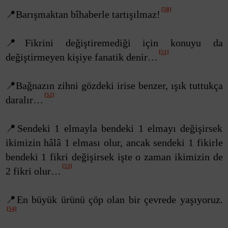
[50]
📍Barışmaktan bîhaberle tartışılmaz!
📍Fikrini değiştiremediği için konuyu da
[51]
değiştirmeyen kişiye fanatik denir…
📍Bağnazın zihni gözdeki irise benzer, ışık tuttukça
[52]
daralır…
📍Sendeki 1 elmayla bendeki 1 elmayı değişirsek
ikimizin hâlâ 1 elması olur, ancak sendeki 1 fikirle
bendeki 1 fikri değişirsek işte o zaman ikimizin de
[53]
2 fikri olur…
📍En büyük ürünü çöp olan bir çevrede yaşıyoruz.
[54]