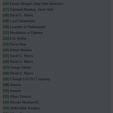
[16]
Ekrem Akurgal (Ayşe Süel aktarıyor)
[17]
Zigmund Bauman, Stuart Hall
[18]
David G. Myers
[19]
Lord Chesterfield
[20]
Lysander of Shakespeare
[21]
Herakleitos of Ephesos
[22]
Eric Hoffer
[23]
David Buss
[24]
Robert Abelson
[25]
David G. Myers
[26]
David G. Myers
[27]
George Valiant
[28]
David G. Myers
[29]
Cihangir UZUN (7 yaşında)
[30]
Anonim
[31]
Anonim
[32]
Albert Einstein
[33]
Niccolò Machiavelli
[34]
Abdurrahim Karakoç