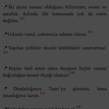
📍İki şeyin sonsuz olduğunu biliyorum; evren ve
aptallık. Aslında ilki konusunda çok da emin
[63]
değilim.
[64]
📍Uslusüz vusul, zahmetsiz rahmet olmaz.
📍Yapılan iyilikler önceki kötülükleri unutturmaz.
[65]
📍Kişiye özel emin olma duygusu hiçbir zaman
[66]
doğruluğun nesnel ölçeği olamaz!
📍Dindarlığınızı Tanrı’ya gösterin, bana
[67]
insanlığınız lazım.
[68]