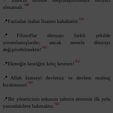
📍İnancın bilimle meşrulaştırılmaya ihtiyacı
[40]
olmamalı.
[41]
📍Fazladan izahat lisanen kabahattir.
📍Filozoflar dünyayı farklı şekilde
yorumlamışlardır; ancak mesele dünyayı
[42]
değiştirebilmektir!
[43]
📍Ekmeğin kestiğini kılıç kesmez!
📍Allah kimseyi devletsiz ve devlete muhtaç
[44]
bırakmasın!
📍Bir yöneticinin zekasını tahmin etmenin ilk yolu
[45]
yanındakilere bakmaktır.