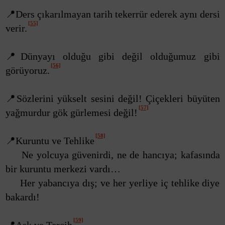
📍Ders çıkarılmayan tarih tekerrür ederek aynı dersi
[55]
verir.
📍Dünyayı olduğu gibi değil olduğumuz gibi
[56]
görüyoruz.
📍Sözlerini yükselt sesini değil! Çiçekleri büyüten
[57]
yağmurdur gök gürlemesi değil!
[58]
📍Kuruntu ve Tehlike
Ne yolcuya güvenirdi, ne de hancıya; kafasında
bir kuruntu merkezi vardı…
Her yabancıya dış; ve her yerliye iç tehlike diye
bakardı!
[59]