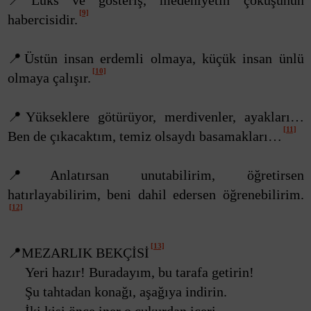
📍Lüks ve gösteriş, medeniyetin çöküşünün
[9]
habercisidir.
📍Üstün insan erdemli olmaya, küçük insan ünlü
[10]
olmaya çalışır.
📍Yükseklere götürüyor, merdivenler, ayakları…
[11]
Ben de çıkacaktım, temiz olsaydı basamakları…
📍Anlatırsan unutabilirim, öğretirsen
hatırlayabilirim, beni dahil edersen öğrenebilirim.
[12]
[13]
📍MEZARLIK BEKÇİSİ
Yeri hazır! Buradayım, bu tarafa getirin!
Şu tahtadan konağı, aşağıya indirin.