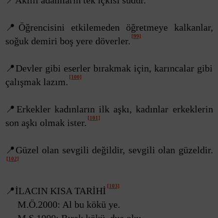
📍Akıllı adamların tek içkisi sudur.
📍Öğrencisini etkilemeden öğretmeye kalkanlar,
[99]
soğuk demiri boş yere döverler.
📍Devler gibi eserler bırakmak için, karıncalar gibi
[100]
çalışmak lazım.
📍Erkekler kadınların ilk aşkı, kadınlar erkeklerin
[101]
son aşkı olmak ister.
📍Güzel olan sevgili değildir, sevgili olan güzeldir.
[102]
[103]
📍İLACIN KISA TARİHİ
M.Ö.2000: Al bu kökü ye.