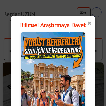
📧✒️
Serdar UZUN
✉️✍
×
Nullius in Verba
Bilimsel Araştırmaya Davet
Düşündüren Sözler
ℹ️Yazıda dipnot sayılarının üzerine tıklarsanız açıklamaları
okuyabilirsiniz.ℹ️