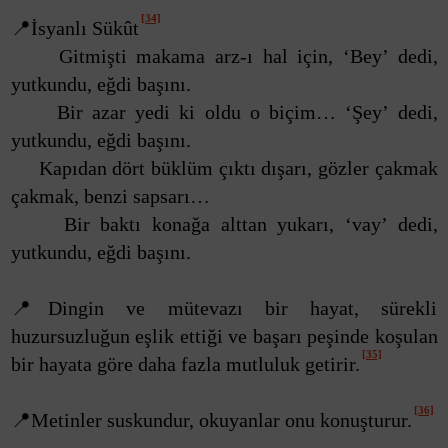
[34]
📍İsyanlı Sükût
Gitmişti makama arz-ı hal için, ‘Bey’ dedi,
yutkundu, eğdi başını.
Bir azar yedi ki oldu o biçim… ‘Şey’ dedi,
yutkundu, eğdi başını.
Kapıdan dört büklüm çıktı dışarı, gözler çakmak
çakmak, benzi sapsarı…
Bir baktı konağa alttan yukarı, ‘vay’ dedi,
yutkundu, eğdi başını.
📍Dingin ve mütevazı bir hayat, sürekli
huzursuzluğun eşlik ettiği ve başarı peşinde koşulan
[35]
bir hayata göre daha fazla mutluluk getirir.
[36]
📍Metinler suskundur, okuyanlar onu konuşturur.