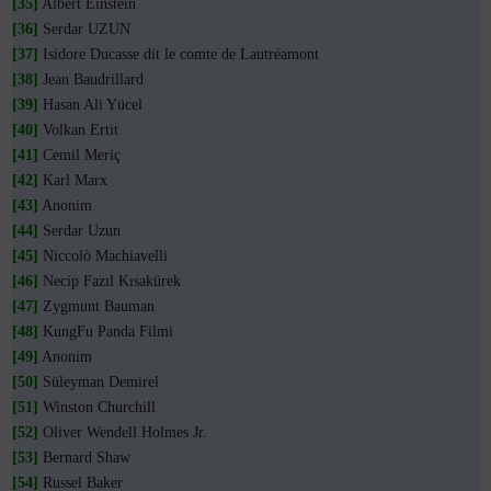
[35]
Albert Einstein
[36]
Serdar UZUN
[37]
Isidore Ducasse dit le comte de Lautréamont
[38]
Jean Baudrillard
[39]
Hasan Ali Yücel
[40]
Volkan Ertit
[41]
Cemil Meriç
[42]
Karl Marx
[43]
Anonim
[44]
Serdar Uzun
[45]
Niccolò Machiavelli
[46]
Necip Fazıl Kısakürek
[47]
Zygmunt Bauman
[48]
KungFu Panda Filmi
[49]
Anonim
[50]
Süleyman Demirel
[51]
Winston Churchill
[52]
Oliver Wendell Holmes Jr.
[53]
Bernard Shaw
[54]
Russel Baker