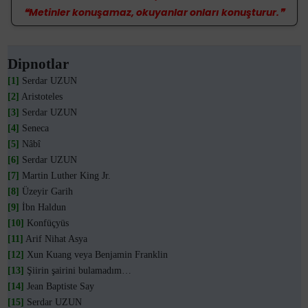
❝Metinler konuşamaz, okuyanlar onları konuşturur.❞
Dipnotlar
[1]
Serdar UZUN
[2]
Aristoteles
[3]
Serdar UZUN
[4]
Seneca
[5]
Nâbî
[6]
Serdar UZUN
[7]
Martin Luther King Jr.
[8]
Üzeyir Garih
[9]
İbn Haldun
[10]
Konfüçyüs
[11]
Arif Nihat Asya
[12]
Xun Kuang veya Benjamin Franklin
[13]
Şiirin şairini bulamadım…
[14]
Jean Baptiste Say
[15]
Serdar UZUN