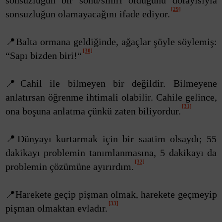
sonsuzluğun bir sonu/sınırı olduğunu dolayısıyla
[29]
sonsuzluğun olamayacağını ifade ediyor.
📍Balta ormana geldiğinde, ağaçlar şöyle söylemiş:
[30]
“Sapı bizden biri!“
📍Cahil ile bilmeyen bir değildir. Bilmeyene
anlatırsan öğrenme ihtimali olabilir. Cahile gelince,
[31]
ona boşuna anlatma çünkü zaten biliyordur.
📍Dünyayı kurtarmak için bir saatim olsaydı; 55
dakikayı problemin tanımlanmasına, 5 dakikayı da
[32]
problemin çözümüne ayırırdım.
📍Harekete geçip pişman olmak, harekete geçmeyip
[33]
pişman olmaktan evladır.