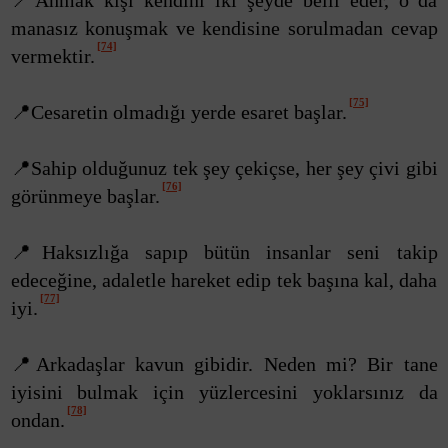
📍Ahmak kişi kendini iki şeyde belli eder, o da
manasız konuşmak ve kendisine sorulmadan cevap
[74]
vermektir.
[75]
📍Cesaretin olmadığı yerde esaret başlar.
📍Sahip olduğunuz tek şey çekiçse, her şey çivi gibi
[76]
görünmeye başlar.
📍Haksızlığa sapıp bütün insanlar seni takip
edeceğine, adaletle hareket edip tek başına kal, daha
[77]
iyi.
📍Arkadaşlar kavun gibidir. Neden mi? Bir tane
iyisini bulmak için yüzlercesini yoklarsınız da
[78]
ondan.