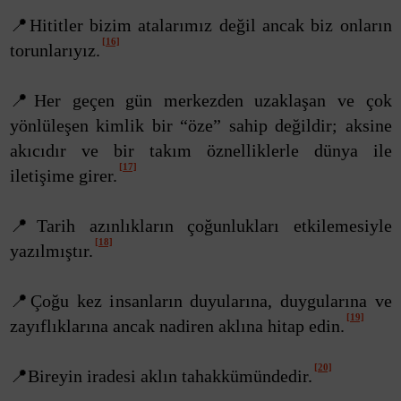
📍Hititler bizim atalarımız değil ancak biz onların
[16]
torunlarıyız.
📍Her geçen gün merkezden uzaklaşan ve çok
yönlüleşen kimlik bir “öze” sahip değildir; aksine
akıcıdır ve bir takım öznelliklerle dünya ile
[17]
iletişime girer.
📍Tarih azınlıkların çoğunlukları etkilemesiyle
[18]
yazılmıştır.
📍Çoğu kez insanların duyularına, duygularına ve
[19]
zayıflıklarına ancak nadiren aklına hitap edin.
[20]
📍Bireyin iradesi aklın tahakkümündedir.