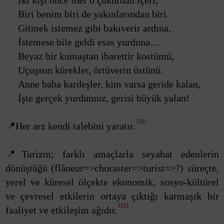
İki kişi önce iner o çukurdan içeri,
Biri benim biri de yakınlarından biri.
Gitmek istemez gibi bakıverir ardına,
İstemese bile geldi esas yurduna…
Beyaz bir kumaştan ibarettir kostümü,
Uçuşsun kürekler, örtüverin üstünü.
Anne baba kardeşler, kim varsa geride kalan,
İşte gerçek yurdumuz, gerisi büyük yalan!
[14]
📍Her arz kendi talebini yaratır.
📍Turizm; farklı amaçlarla seyahat edenlerin
dönüştüğü (flâneur=>choraster=>turist=>?) süreçte,
yerel ve küresel ölçekte ekonomik, sosyo-kültürel
ve çevresel etkilerin ortaya çıktığı karmaşık bir
[15]
faaliyet ve etkileşim ağıdır.