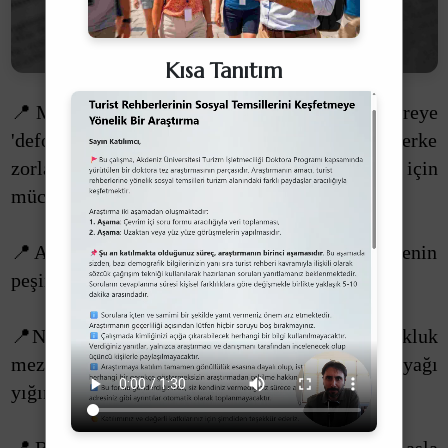
Kısa Tanıtım
📍Memleketini terk etmek zorunda kalan bireye
'defolsun gitsin' demek mi yoksa bu bireyi terke
zorlayan olumsuz koşulları ortadan kaldırmak için
[1]
mücadele etmek mi milliyetçi bir tavırdır?
📍Akıllı insan keyif verenin değil acı vermeyenin
[2]
peşine düşer!
📍Niteliğin niceliğe ezdirildiği bir düzende, çokluk
meziyet değil bayağılık göstergesidir; zîra bayağı
[3]
yığınla da olsa bayağıdır!