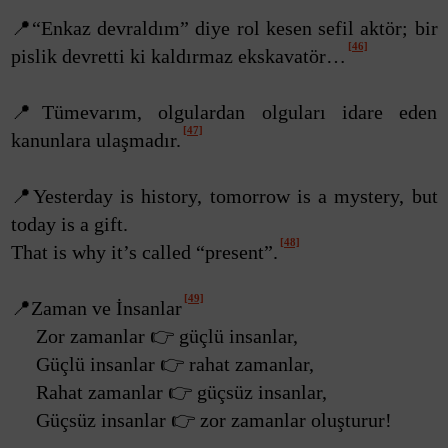
📍“Enkaz devraldım” diye rol kesen sefil aktör; bir
[46]
pislik devretti ki kaldırmaz ekskavatör…
📍Tümevarım, olgulardan olguları idare eden
[47]
kanunlara ulaşmadır.
📍Yesterday is history, tomorrow is a mystery, but
today is a gift.
[48]
That is why it’s called “present”.
[49]
📍Zaman ve İnsanlar
Zor zamanlar 👉 güçlü insanlar,
Güçlü insanlar 👉 rahat zamanlar,
Rahat zamanlar 👉 güçsüz insanlar,
Güçsüz insanlar 👉 zor zamanlar oluşturur!