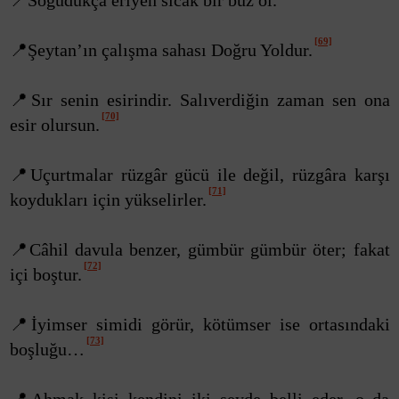
📍Soğudukça eriyen sıcak bir buz ol.
[69]
📍Şeytan’ın çalışma sahası Doğru Yoldur.
📍Sır senin esirindir. Salıverdiğin zaman sen ona
[70]
esir olursun.
📍Uçurtmalar rüzgâr gücü ile değil, rüzgâra karşı
[71]
koydukları için yükselirler.
📍Câhil davula benzer, gümbür gümbür öter; fakat
[72]
içi boştur.
📍İyimser simidi görür, kötümser ise ortasındaki
[73]
boşluğu…