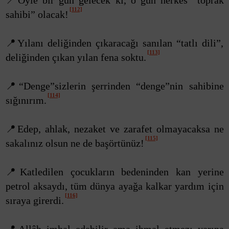
📍Öyle bir gün gelecek ki, o gün herkes “toprak
[112]
sahibi” olacak!
📍Yılanı deliğinden çıkaracağı sanılan “tatlı dili”,
[113]
deliğinden çıkan yılan fena soktu.
📍“Denge”sizlerin şerrinden “denge”nin sahibine
[114]
sığınırım.
📍Edep, ahlak, nezaket ve zarafet olmayacaksa ne
[115]
sakalınız olsun ne de başörtünüz!
📍Katledilen çocukların bedeninden kan yerine
petrol aksaydı, tüm dünya ayağa kalkar yardım için
[116]
sıraya girerdi.