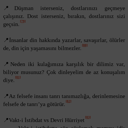
📍Düşman isterseniz, dostlarınızı geçmeye
çalışınız. Dost isterseniz, bırakın, dostlarınız sizi
[79]
geçsin.
📍İnsanlar din hakkında yazarlar, savaşırlar, ölürler
[80]
de, din için yaşamasını bilmezler.
📍Neden iki kulağımıza karşılık bir dilimiz var,
biliyor musunuz? Çok dinleyelim de az konuşalım
[81]
diye.
📍Az felsefe insanı tanrı tanımazlığa, derinlemesine
[82]
felsefe de tanrı’ya götürür.
[83]
📍Vakt-i İstibdat vs Devri Hürriyet