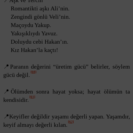
📍Aşk ve Tercih
Romantikti aşkı Ali’nin.
Zengindi gönlü Veli’nin.
Maçoydu Yakup.
Yakışıklıydı Yavuz.
Doluydu cebi Hakan’ın.
Kız Hakan’la kaçtı!
📍Paranın değerini “üretim gücü” belirler, söylem
[60]
gücü değil.
📍Ölümden sonra hayat yoksa; hayat ölümün ta
[61]
kendisidir.
📍Keyifler değildir yaşamı değerli yapan. Yaşamdır,
[62]
keyif almayı değerli kılan.