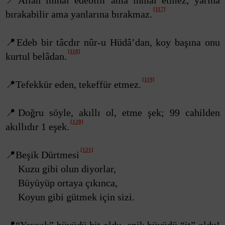
📍Allâh imhal edebilir ama ihmal etmez; yarına
[117]
bırakabilir ama yanlarına bırakmaz.
📍Edeb bir tâcdır nûr-u Hüdâ’dan, koy başına onu
[118]
kurtul belâdan.
[119]
📍Tefekkür eden, tekeffür etmez.
📍Doğru söyle, akıllı ol, etme şek; 99 cahilden
[120]
akıllıdır 1 eşek.
[121]
📍Beşik Dürtmesi
Kuzu gibi olun diyorlar,
Büyüyüp ortaya çıkınca,
Koyun gibi gütmek için sizi.