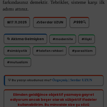
farkındasınız demektir. Tebrikler, sisteme karşı ilk
adımı attınız.
📅17.11.2025
✍️Serdar UZUN
🔎
999
🔍
📂 Aklıma Gelmişken
#modernite
#ilişki
#simbiyotik
#telefon rehberi
#parazitizm
#mutualizm
Özgeçmiş | Serdar UZUN
💡 Bu yazıyı okudunuz mu?
Elimden geldiğince objektif yazmaya gayret
ediyorum ancak beşer olarak sübjektif ifadeler
kullanabilirim. Bu minvalde size şu sözü