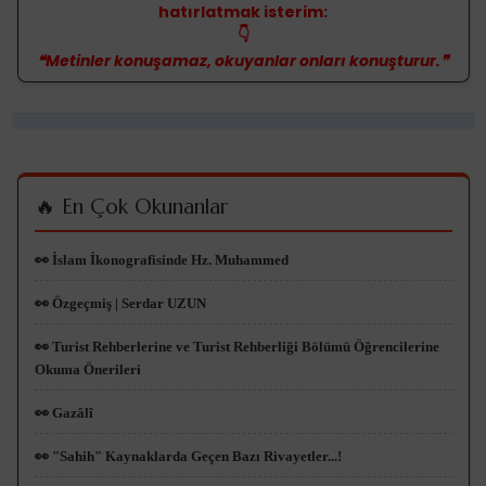
hatırlatmak isterim:
👇
❝Metinler konuşamaz, okuyanlar onları konuşturur.❞
🔥 En Çok Okunanlar
👀 İslam İkonografisinde Hz. Muhammed
👀 Özgeçmiş | Serdar UZUN
👀 Turist Rehberlerine ve Turist Rehberliği Bölümü Öğrencilerine
Okuma Önerileri
👀 Gazâlî
👀 "Sahih" Kaynaklarda Geçen Bazı Rivayetler...!