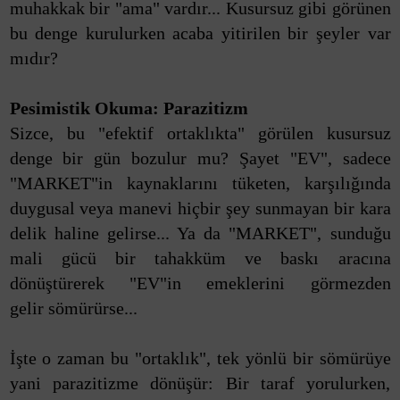
muhakkak bir "ama" vardır... Kusursuz gibi görünen
bu denge kurulurken acaba yitirilen bir şeyler var
mıdır?
Pesimistik Okuma: Parazitizm
Sizce, bu "efektif ortaklıkta" görülen kusursuz
denge bir gün bozulur mu? Şayet "EV", sadece
"MARKET"in kaynaklarını tüketen, karşılığında
duygusal veya manevi hiçbir şey sunmayan bir kara
delik haline gelirse... Ya da "MARKET", sunduğu
mali gücü bir tahakküm ve baskı aracına
dönüştürerek "EV"in emeklerini görmezden
gelir sömürürse...
İşte o zaman bu "ortaklık", tek yönlü bir sömürüye
yani parazitizme dönüşür: Bir taraf yorulurken,