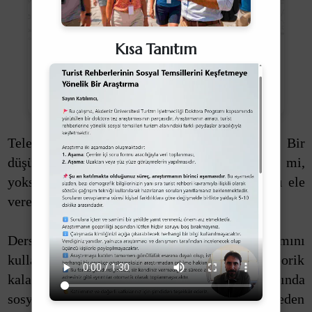
Kısa Tanıtım
Telefon rehberinizi en son ne zaman açtınız? Bir
düşünün: Rehberinizde kayıtlı isimler "etiket" mi,
yoksa o kişilerle kurduğunuz ilişkinin doğasını ele
veren birer "yansıma" mı?
Derslerde yer yer "simbiyotik" kavramını
kullanırım. Esasen biyolojiden neşet eden ve teorik
kalan bu kavram, insani ilişkilere uyarlandığında
sosyal ilişkilerin pragmatik doğasını aşikar eden