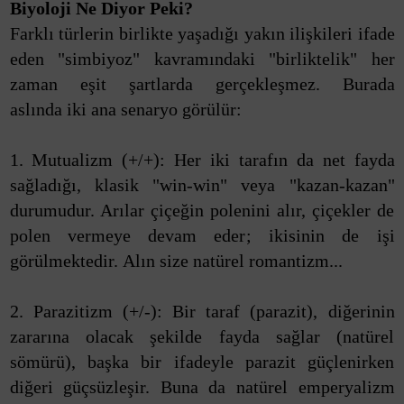
Biyoloji Ne Diyor Peki?
Farklı türlerin birlikte yaşadığı yakın ilişkileri ifade
eden "simbiyoz" kavramındaki "birliktelik" her
zaman eşit şartlarda gerçekleşmez. Burada
aslında iki ana senaryo görülür:
1. Mutualizm (+/+): Her iki tarafın da net fayda
sağladığı, klasik "win-win" veya "kazan-kazan"
durumudur. Arılar çiçeğin polenini alır, çiçekler de
polen vermeye devam eder; ikisinin de işi
görülmektedir. Alın size natürel romantizm...
2. Parazitizm (+/-): Bir taraf (parazit), diğerinin
zararına olacak şekilde fayda sağlar (natürel
sömürü), başka bir ifadeyle parazit güçlenirken
diğeri güçsüzleşir. Buna da natürel emperyalizm