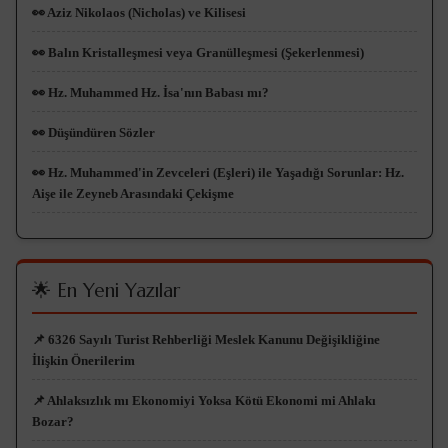
👀 Aziz Nikolaos (Nicholas) ve Kilisesi
👀 Balın Kristalleşmesi veya Granülleşmesi (Şekerlenmesi)
👀 Hz. Muhammed Hz. İsa'nın Babası mı?
👀 Düşündüren Sözler
👀 Hz. Muhammed'in Zevceleri (Eşleri) ile Yaşadığı Sorunlar: Hz.
Aişe ile Zeyneb Arasındaki Çekişme
🌟 En Yeni Yazılar
📌 6326 Sayılı Turist Rehberliği Meslek Kanunu Değişikliğine
İlişkin Önerilerim
📌 Ahlaksızlık mı Ekonomiyi Yoksa Kötü Ekonomi mi Ahlakı
Bozar?