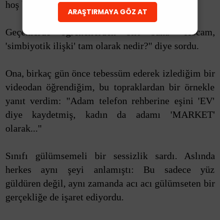
hoş bir metafora dönüşür.
ARAŞTIRMAYA GÖZ AT
Geçenlerde öğrencilerden biri bana "Hocam,
'simbiyotik ilişki' tam olarak nedir?" diye sordu.
Ona, birkaç gün önce tebessüm ederek izlediğim bir
videodan öğrendiğim, bu topraklardan bir örnekle
yanıt verdim: "Adam telefon rehberine eşini 'EV'
diye kaydetmiş, kadın da adamı 'MARKET'
olarak..."
Sınıfı gülümsemeli bir sessizlik sardı. Aslında
herkes aynı şeyi anlamıştı: Bu sadece yüz
güldüren değil, aynı zamanda acı acı gülümseten bir
gerçekliğe de işaret ediyordu.