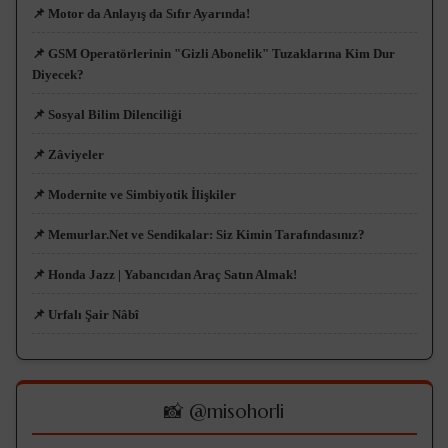
📌 Motor da Anlayış da Sıfır Ayarında!
📌 GSM Operatörlerinin "Gizli Abonelik" Tuzaklarına Kim Dur
Diyecek?
📌 Sosyal Bilim Dilenciliği
📌 Zâviyeler
📌 Modernite ve Simbiyotik İlişkiler
📌 Memurlar.Net ve Sendikalar: Siz Kimin Tarafındasınız?
📌 Honda Jazz | Yabancıdan Araç Satın Almak!
📌 Urfalı Şair Nâbî
📸 @misohorli