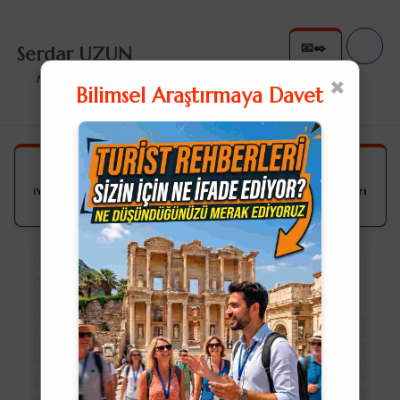
📧✒️
Serdar UZUN
✉️✍
×
Nullius in Verba
Bilimsel Araştırmaya Davet
Modernite ve Simbiyotik İlişkiler
ℹ️Yazıda dipnot sayılarının üzerine tıklarsanız açıklamaları
okuyabilirsiniz.ℹ️