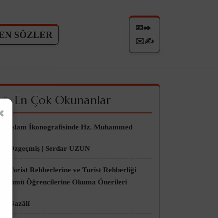
📧✒️
EN SÖZLER
✉️✍
🔥 En Çok Okunanlar
×
👀 İslam İkonografisinde Hz. Muhammed
👀 Özgeçmiş | Serdar UZUN
👀 Turist Rehberlerine ve Turist Rehberliği
Bölümü Öğrencilerine Okuma Önerileri
👀 Gazâlî