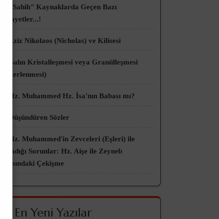
👀 "Sahih" Kaynaklarda Geçen Bazı
Rivayetler...!
👀 Aziz Nikolaos (Nicholas) ve Kilisesi
👀 Balın Kristalleşmesi veya Granülleşmesi
(Şekerlenmesi)
👀 Hz. Muhammed Hz. İsa'nın Babası mı?
👀 Düşündüren Sözler
👀 Hz. Muhammed'in Zevceleri (Eşleri) ile
Yaşadığı Sorunlar: Hz. Aişe ile Zeyneb
Arasındaki Çekişme
🌟 En Yeni Yazılar