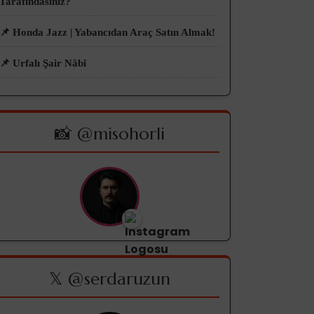
Tarafındasınız?
📌 Honda Jazz | Yabancıdan Araç Satın Almak!
📌 Urfalı Şair Nâbî
📸 @misohorli
𝕏 @serdaruzun