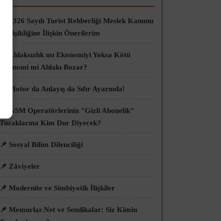
📌 6326 Sayılı Turist Rehberliği Meslek Kanunu
Değişikliğine İlişkin Önerilerim
📌 Ahlaksızlık mı Ekonomiyi Yoksa Kötü
Ekonomi mi Ahlakı Bozar?
📌 Motor da Anlayış da Sıfır Ayarında!
📌 GSM Operatörlerinin "Gizli Abonelik"
Tuzaklarına Kim Dur Diyecek?
📌 Sosyal Bilim Dilenciliği
📌 Zâviyeler
📌 Modernite ve Simbiyotik İlişkiler
📌 Memurlar.Net ve Sendikalar: Siz Kimin