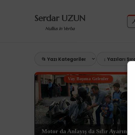
Serdar UZUN

Nullius in Verba
Vay Başıma Gelenler
Motor da Anlayış da Sıfır Ayarında