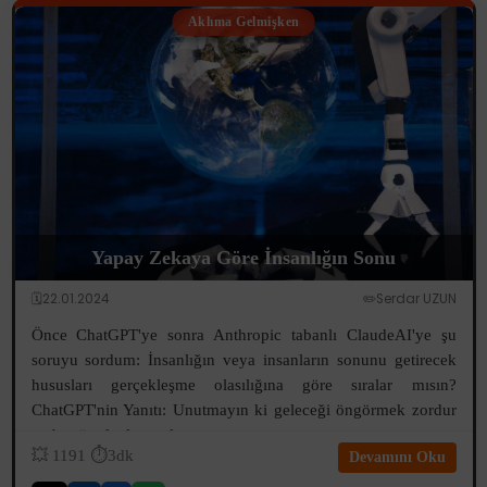
Aklıma Gelmişken
Yapay Zekaya Göre İnsanlığın Sonu
🗓️22.01.2024
✏️Serdar UZUN
Önce ChatGPT'ye sonra Anthropic tabanlı ClaudeAI'ye şu
soruyu sordum: İnsanlığın veya insanların sonunu getirecek
hususları gerçekleşme olasılığına göre sıralar mısın?
ChatGPT'nin Yanıtı: Unutmayın ki geleceği öngörmek zordur
ve bu tür olayların olas...
💥
1191
⏱️3dk
Devamını Oku