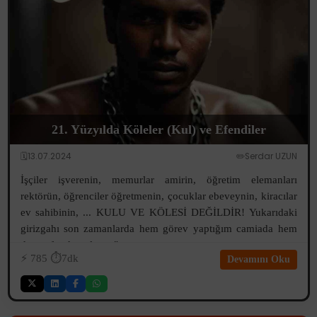
21. Yüzyılda Köleler (Kul) ve Efendiler
🗓️13.07.2024
✏️Serdar UZUN
İşçiler işverenin, memurlar amirin, öğretim elemanları
rektörün, öğrenciler öğretmenin, çocuklar ebeveynin, kiracılar
ev sahibinin, ... KULU VE KÖLESİ DEĞİLDİR! Yukarıdaki
girizgahı son zamanlarda hem görev yaptığım camiada hem
de etrafımda onlarca "...
⚡️
785
⏱️7dk
Devamını Oku