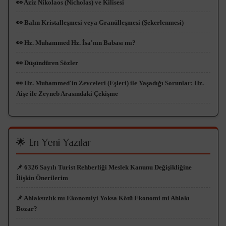
👀 Aziz Nikolaos (Nicholas) ve Kilisesi
👀 Balın Kristalleşmesi veya Granülleşmesi (Şekerlenmesi)
👀 Hz. Muhammed Hz. İsa'nın Babası mı?
👀 Düşündüren Sözler
👀 Hz. Muhammed'in Zevceleri (Eşleri) ile Yaşadığı Sorunlar: Hz.
Aişe ile Zeyneb Arasındaki Çekişme
🌟 En Yeni Yazılar
📌 6326 Sayılı Turist Rehberliği Meslek Kanunu Değişikliğine
İlişkin Önerilerim
📌 Ahlaksızlık mı Ekonomiyi Yoksa Kötü Ekonomi mi Ahlakı
Bozar?