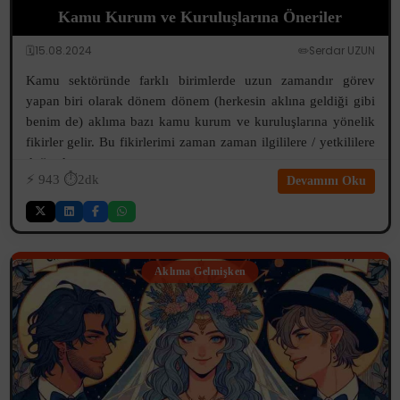
Kamu Kurum ve Kuruluşlarına Öneriler
🗓️15.08.2024
✏️Serdar UZUN
Kamu sektöründe farklı birimlerde uzun zamandır görev
yapan biri olarak dönem dönem (herkesin aklına geldiği gibi
benim de) aklıma bazı kamu kurum ve kuruluşlarına yönelik
fikirler gelir. Bu fikirlerimi zaman zaman ilgililere / yetkililere
doğrudan v...
⚡️
943
⏱️2dk
Devamını Oku
Aklıma Gelmişken