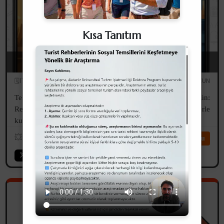
Kısa Tanıtım
Modernite ve Simbiyotik İlişkiler
🗓️17.11.2025
✏️Serdar UZUN
Telefon rehberinizi en son ne zaman açtınız? Bir düşünün:
Rehberinizde kayıtlı isimler 'etiket' mi, yoksa o kişilerle
kurduğunuz ilişkinin doğasını ele veren birer 'yansıma' mı?
💥
1007
⏱️6dk
Devamını Oku
Aklıma Gelmişken