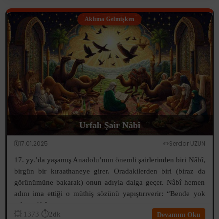
Aklıma Gelmişken
Urfalı Şair Nâbî
🗓️17.01.2025
✏️Serdar UZUN
17. yy.’da yaşamış Anadolu’nun önemli şairlerinden biri Nâbî,
birgün bir kıraathaneye girer. Oradakilerden biri (biraz da
görünümüne bakarak) onun adıyla dalga geçer. Nâbî hemen
adını ima ettiği o müthiş sözünü yapıştırıverir: “Bende yok
sabr-ı sükûn...
💥
1373
⏱️2dk
Devamını Oku