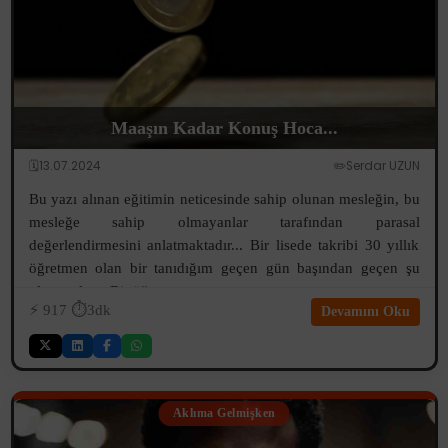
Maaşın Kadar Konuş Hoca...
🗓️13.07.2024
✏️Serdar UZUN
Bu yazı alınan eğitimin neticesinde sahip olunan mesleğin, bu
mesleğe sahip olmayanlar tarafından parasal
değerlendirmesini anlatmaktadır... Bir lisede takribi 30 yıllık
öğretmen olan bir tanıdığım geçen gün başından geçen şu
olayı anlattı: Bir öğren...
⚡️
917
⏱️3dk
Devamını Oku
Aklıma Gelmişken