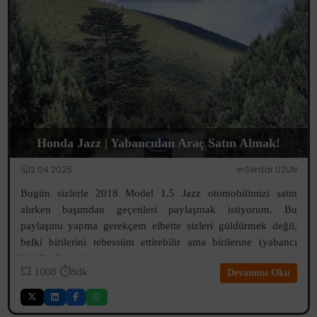
Honda Jazz | Yabancıdan Araç Satın Almak!
🗓️12.04.2025
✏️Serdar UZUN
Bugün sizlerle 2018 Model 1.5 Jazz otomobilimizi satın
alırken başımdan geçenleri paylaşmak istiyorum. Bu
paylaşımı yapma gerekçem elbette sizleri güldürmek değil,
belki birilerini tebessüm ettirebilir ama birilerine (yabancı
biriyle alışveriş yapma ...
💥
1008
⏱️8dk
Devamını Oku