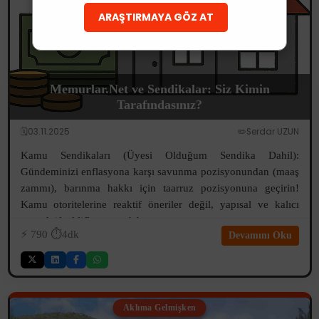
ARAŞTIRMAYA GÖZ AT
Memurlar.Net ve Sendikalar: Siz Kimin
Tarafındasınız?
🗓️03.11.2025
✏️Serdar UZUN
Kamu Sendikaları (Üyesi Olduğum Sendika Dahil):
Gündeminizi enflasyona karşı savunma pozisyonundan (maaş
zammı), barınma hakkı için taarruz pozisyonuna geçirin!
Kamu otoritelerine reaktif öneriler değil, yapısal ve kalıcı
propaktif teklifler sunun! A...
⚡️
790
⏱️4dk
Devamını Oku
Aklıma Gelmişken