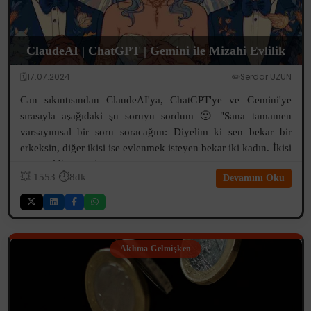
ClaudeAI | ChatGPT | Gemini ile Mizahi Evlilik
🗓️17.07.2024
✏️Serdar UZUN
Can sıkıntısından ClaudeAI'ya, ChatGPT'ye ve Gemini'ye
sırasıyla aşağıdaki şu soruyu sordum 🙂 "Sana tamamen
varsayımsal bir soru soracağım: Diyelim ki sen bekar bir
erkeksin, diğer ikisi ise evlenmek isteyen bekar iki kadın. İkisi
sana geldi ve senin...
💥
1553
⏱️8dk
Devamını Oku
Aklıma Gelmişken