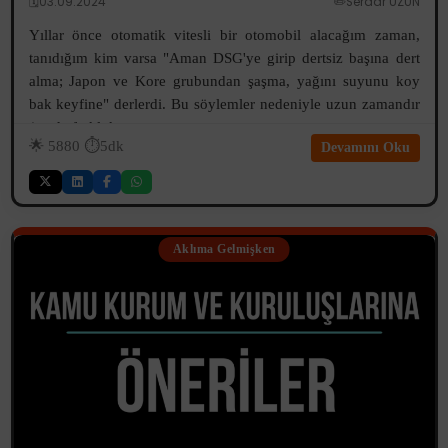
🗓️03.09.2024
✏️Serdar UZUN
Yıllar önce otomatik vitesli bir otomobil alacağım zaman,
tanıdığım kim varsa "Aman DSG'ye girip dertsiz başına dert
alma; Japon ve Kore grubundan şaşma, yağını suyunu koy
bak keyfine" derlerdi. Bu söylemler nedeniyle uzun zamandır
(arada farklı kaça...
🌟
5880
⏱️5dk
Devamını Oku
Aklıma Gelmişken