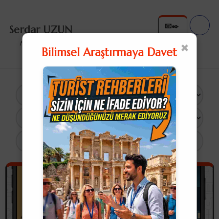
📧✒️
Serdar UZUN
✉️✍
×
Nullius in Verba
Bilimsel Araştırmaya Davet
×
12 Sonuç
Aklıma Gelmişken