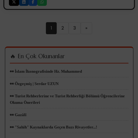
1
2
3
»
🔥 En Çok Okunanlar
👀 İslam İkonografisinde Hz. Muhammed
👀 Özgeçmiş | Serdar UZUN
👀 Turist Rehberlerine ve Turist Rehberliği Bölümü Öğrencilerine
Okuma Önerileri
👀 Gazâlî
👀 "Sahih" Kaynaklarda Geçen Bazı Rivayetler...!