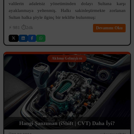
valilerin adaletsiz yönetiminden dolayı Sultana karşı
ayaklanmaya yeltenmiş. Halkı sakinleştirmekte zorlanan
Sultan halka şöyle ilginç bir teklifte bulunmuş:
⚡️
981
⏱️2dk
Devamını Oku
Aklıma Gelmişken
Hangi Şanzıman (iShift | CVT) Daha İyi?