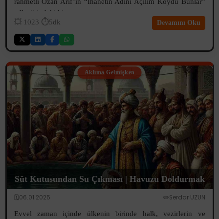
rahmetli Ozan Arif’in “İhanetin Adını Açılım Koydu Bunlar”
adlı şiirindeki bir...
💥
1023
⏱️5dk
Devamını Oku
Aklıma Gelmişken
Süt Kutusundan Su Çıkması | Havuzu Doldurmak
🗓️06.01.2025
✏️Serdar UZUN
Evvel zaman içinde ülkenin birinde halk, vezirlerin ve