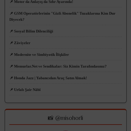
📌 Motor da Anlayış da Sıfır Ayarında!
📌 GSM Operatörlerinin "Gizli Abonelik" Tuzaklarına Kim Dur
Diyecek?
📌 Sosyal Bilim Dilenciliği
📌 Zâviyeler
📌 Modernite ve Simbiyotik İlişkiler
📌 Memurlar.Net ve Sendikalar: Siz Kimin Tarafındasınız?
📌 Honda Jazz | Yabancıdan Araç Satın Almak!
📌 Urfalı Şair Nâbî
📸 @misohorli