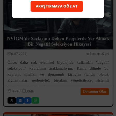
ARAŞTIRMAYA GÖZ AT
NVİGM'de Saçlarımı Döken Projelerde Yer Almak
| Bir Negatif Seleksiyon Hikayesi
🗓️16.07.2024
✏️Serdar UZUN
Önce; daha çok evrimsel biyolojide kullanılan "negatif
seleksiyon" kavramını açıklamalıyım. Kamu dilinde bu
kavram; nitelikli ve donanımlı kişilerin (tehdit olarak
algılanmaları nedeniyle), birtakım yöneticilerce, sistemli
biçimde pasifleştirilerek v...
💥
1713
⏱️39dk
Devamını Oku