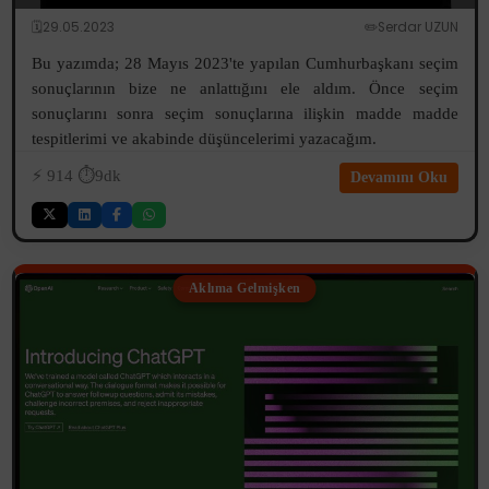
🗓️29.05.2023
✏️Serdar UZUN
Bu yazımda; 28 Mayıs 2023'te yapılan Cumhurbaşkanı seçim
sonuçlarının bize ne anlattığını ele aldım. Önce seçim
sonuçlarını sonra seçim sonuçlarına ilişkin madde madde
tespitlerimi ve akabinde düşüncelerimi yazacağım.
⚡️
914
⏱️9dk
Devamını Oku
Aklıma Gelmişken