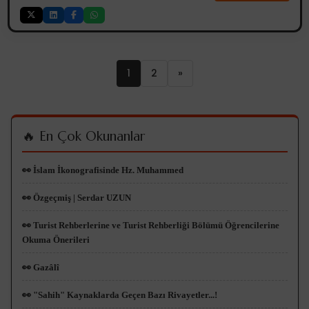
1
2
»
🔥 En Çok Okunanlar
👀 İslam İkonografisinde Hz. Muhammed
👀 Özgeçmiş | Serdar UZUN
👀 Turist Rehberlerine ve Turist Rehberliği Bölümü Öğrencilerine
Okuma Önerileri
👀 Gazâlî
👀 "Sahih" Kaynaklarda Geçen Bazı Rivayetler...!