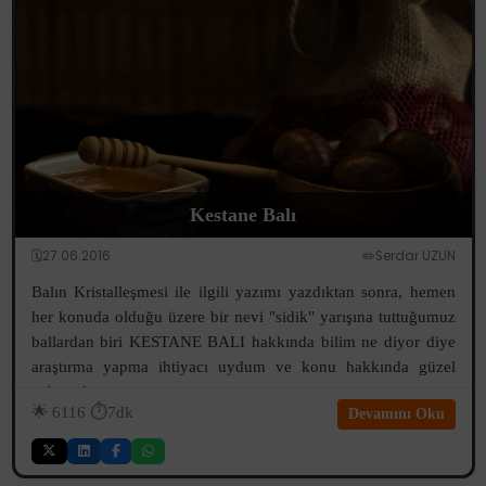
Kestane Balı
🗓️27.06.2016
✏️Serdar UZUN
Balın Kristalleşmesi ile ilgili yazımı yazdıktan sonra, hemen
her konuda olduğu üzere bir nevi "sidik" yarışına tuttuğumuz
ballardan biri KESTANE BALI hakkında bilim ne diyor diye
araştırma yapma ihtiyacı uydum ve konu hakkında güzel
çalışmalara rast...
🌟
6116
⏱️7dk
Devamını Oku