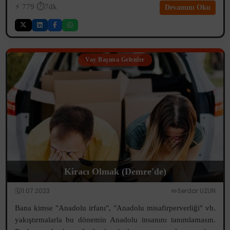
⚡️
779
⏱️7dk
Devamını Oku
Vay Başıma Gelenler
Kiracı Olmak (Demre'de)
🗓️11.07.2023
✏️Serdar UZUN
Bana kimse "Anadolu irfanı", "Anadolu misafirperverliği" vb.
yakıştırmalarla bu dönemin Anadolu insanını tanımlamasın.