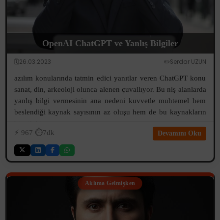
OpenAI ChatGPT ve Yanlış Bilgiler
🗓️26.03.2023
✏️Serdar UZUN
azılım konularında tatmin edici yanıtlar veren ChatGPT konu
sanat, din, arkeoloji olunca alenen çuvallıyor. Bu niş alanlarda
yanlış bilgi vermesinin ana nedeni kuvvetle muhtemel hem
beslendiği kaynak sayısının az oluşu hem de bu kaynakların
büyük bir...
⚡️
967
⏱️7dk
Devamını Oku
Aklıma Gelmişken