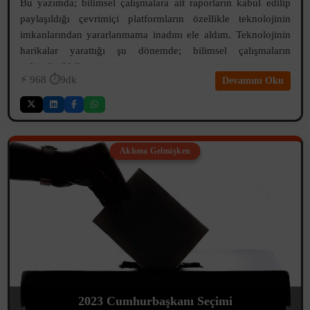
Bu yazımda; bilimsel çalışmalara ait raporların kabul edilip
paylaşıldığı çevrimiçi platformların özellikle teknolojinin
imkanlarından yararlanmama inadını ele aldım. Teknolojinin
harikalar yarattığı şu dönemde; bilimsel çalışmaların
geleneksel bile ...
⚡️
968
⏱️9dk
Devamını Oku
Aklıma Gelmişken
2023 Cumhurbaşkanı Seçimi