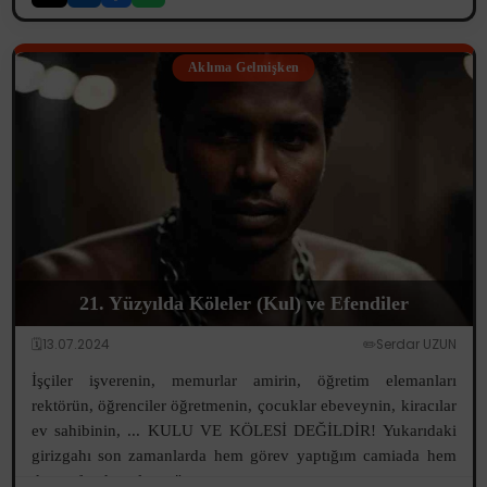
Aklıma Gelmişken
21. Yüzyılda Köleler (Kul) ve Efendiler
🗓️13.07.2024
✏️Serdar UZUN
İşçiler işverenin, memurlar amirin, öğretim elemanları
rektörün, öğrenciler öğretmenin, çocuklar ebeveynin, kiracılar
ev sahibinin, ... KULU VE KÖLESİ DEĞİLDİR! Yukarıdaki
girizgahı son zamanlarda hem görev yaptığım camiada hem
de etrafımda onlarca "...