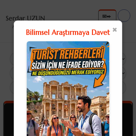
📧✒️
Serdar UZUN
✉️✍
×
Nullius in Verba
Bilimsel Araştırmaya Davet
×
12 Sonuç
Turist Rehberliği