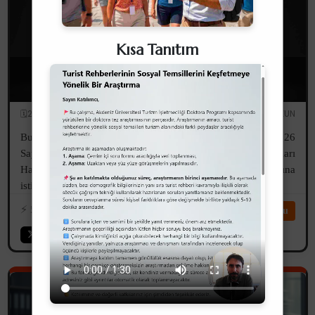
Kısa Tanıtım
6326 Sayılı Turist Rehberliği Meslek Kanunu
Değişikliğine İlişkin Önerilerim
🗓️28.04.2026
✏️Serdar UZUN
Bu yazım, 18.03.2026 tarihli ve 2026/03/303 sayılı ve "6326
Sayılı Turist Rehberliği Meslek Kanunu Değişiklik Çalışmaları
Hakkında Kurum Görüşü" konulu TUREB'in yazısına
istinaden görüşlerimi içermektedir.
⚡️
596
⏱️14dk
Devamını Oku
Vay Başıma Gelenler