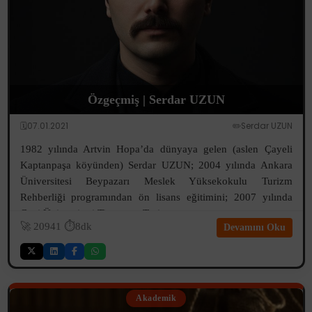
Özgeçmiş | Serdar UZUN
🗓️07.01.2021
✏️Serdar UZUN
1982 yılında Artvin Hopa’da dünyaya gelen (aslen Çayeli
Kaptanpaşa köyünden) Serdar UZUN; 2004 yılında Ankara
Üniversitesi Beypazarı Meslek Yüksekokulu Turizm
Rehberliği programından ön lisans eğitimini; 2007 yılında
Gazi Üniversitesi Ticaret ve Turi...
🚀
20941
⏱️8dk
Devamını Oku
Akademik