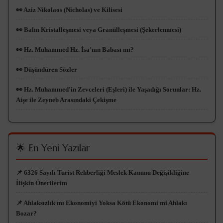
👀 Aziz Nikolaos (Nicholas) ve Kilisesi
👀 Balın Kristalleşmesi veya Granülleşmesi (Şekerlenmesi)
👀 Hz. Muhammed Hz. İsa'nın Babası mı?
👀 Düşündüren Sözler
👀 Hz. Muhammed'in Zevceleri (Eşleri) ile Yaşadığı Sorunlar: Hz.
Aişe ile Zeyneb Arasındaki Çekişme
🌟 En Yeni Yazılar
📌 6326 Sayılı Turist Rehberliği Meslek Kanunu Değişikliğine
İlişkin Önerilerim
📌 Ahlaksızlık mı Ekonomiyi Yoksa Kötü Ekonomi mi Ahlakı
Bozar?