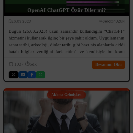
OpenAI ChatGPT Özür Diler mi?
🗓️26.03.2023
✏️Serdar UZUN
Bugün (26.03.2023) uzun zamandır kullandığım "ChatGPT"
hizmetini kullanarak ilginç bir şeye şahit oldum. Uygulamanın
sanat tarihi, arkeoloji, dinler tarihi gibi bazı niş alanlarda ciddi
hatalı bilgiler verdiğini fark ettim1 ve kendisiyle bu konu
üzer...
💥
1037
⏱️6dk
Devamını Oku
Aklıma Gelmişken