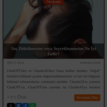
Akademik
Saç Dökülmesine veya Seyrekleşmesine Ne İyi
Gelir?
🗓️15.07.2024
✏️Serdar UZUN
ChatGPT'den ve ClaudeAI'den; bana kullan denilen "doğal"
ürünleri bilimsel açıdan değerlendirmelerini ve her bir bilginin
bilimsel referanslarını vermesini istedim. ClaudeAI'ın yanıtını
ChatGPT'ye, ChatGPT'nin yanıtını da ClaudeAI'ya kontrol
ettirdim...
⚡️
873
⏱️5dk
Devamını Oku