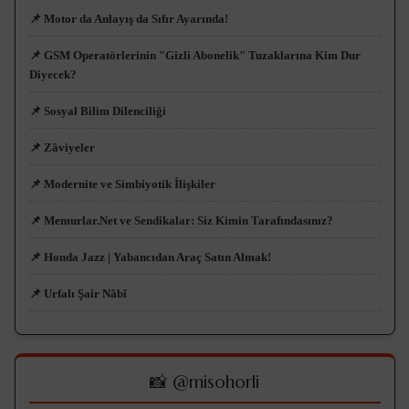
📌 Motor da Anlayış da Sıfır Ayarında!
📌 GSM Operatörlerinin "Gizli Abonelik" Tuzaklarına Kim Dur
Diyecek?
📌 Sosyal Bilim Dilenciliği
📌 Zâviyeler
📌 Modernite ve Simbiyotik İlişkiler
📌 Memurlar.Net ve Sendikalar: Siz Kimin Tarafındasınız?
📌 Honda Jazz | Yabancıdan Araç Satın Almak!
📌 Urfalı Şair Nâbî
📸 @misohorli