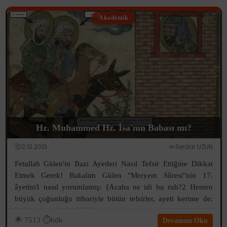
Akademik
Hz. Muhammed Hz. İsa'nın Babası mı?
🗓️12.12.2013
✏️Serdar UZUN
Fetullah Gülen'in Bazı Ayetleri Nasıl Tefsir Ettiğine Dikkat
Etmek Gerek! Bakalım Gülen "Meryem Sûresi"nin 17.
âyetini1 nasıl yorumlamış: {Acaba ne idi bu ruh?2 Hemen
büyük çoğunluğu itibariyle bütün tefsirler, ayeti kerime de:
"ruhumuzu gönderdik" d...
🌟
7513
⏱️6dk
Devamını Oku