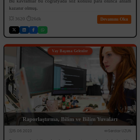
Bu kavramlar bu coğrafyada söz konusu para olunca anlam
kazanır olmuş.
💥
3620
⏱️26dk
Devamını Oku
Vay Başıma Gelenler
Raporlaştırma, Bilim ve Bilim Yuvaları
🗓️15.06.2023
✏️Serdar UZUN