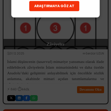
ARAŞTIRMAYA GÖZ AT
Zâviyeler
🗓️01.12.2025
✏️Serdar UZUN
İslami düşüncenin (tasavvuf) mimariye yansıması olarak ifade
edilebilecek zâviyelerin İslam mimarisindeki ve daha özelde
Anadolu’daki gelişimini anlayabilmek için öncelikle sözlük
anlamına, akabinde mimari açıdan tanımlamalarına ve
zâviyelerin oluşum...
⚡️
840
⏱️44dk
Devamını Oku