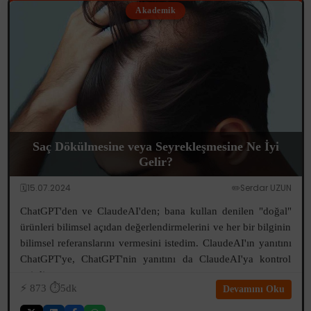
Akademik
Saç Dökülmesine veya Seyrekleşmesine Ne İyi
Gelir?
🗓️15.07.2024
✏️Serdar UZUN
ChatGPT'den ve ClaudeAI'den; bana kullan denilen "doğal"
ürünleri bilimsel açıdan değerlendirmelerini ve her bir bilginin
bilimsel referanslarını vermesini istedim. ClaudeAI'ın yanıtını
ChatGPT'ye, ChatGPT'nin yanıtını da ClaudeAI'ya kontrol
ettirdim...
⚡️
873
⏱️5dk
Devamını Oku