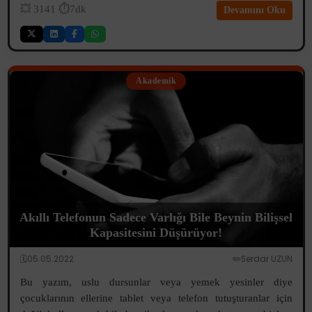
💥
3141
⏱️7dk
Devamını Oku
Akademik
Akıllı Telefonun Sadece Varlığı Bile Beynin Bilişsel
Kapasitesini Düşürüyor!
🗓️05.05.2022
✏️Serdar UZUN
Bu yazım, uslu dursunlar veya yemek yesinler diye
çocuklarının ellerine tablet veya telefon tutuşturanlar için