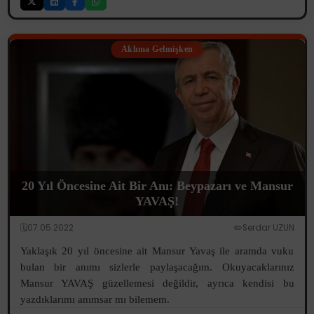
Aklıma Gelmişken
20 Yıl Öncesine Ait Bir Anı: Beypazarı ve Mansur
YAVAŞ!
🗓️07.05.2022
✏️Serdar UZUN
Yaklaşık 20 yıl öncesine ait Mansur Yavaş ile aramda vuku
bulan bir anımı sizlerle paylaşacağım. Okuyacaklarınız
Mansur YAVAŞ güzellemesi değildir, ayrıca kendisi bu
yazdıklarımı anımsar mı bilemem.