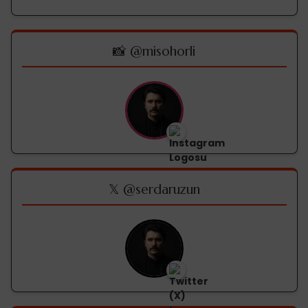
📸 @misohorli
𝕏 @serdaruzun