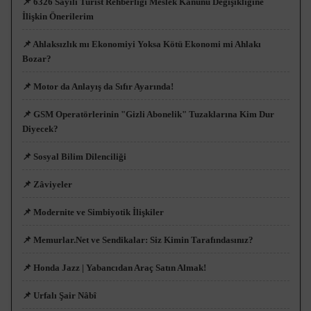
📌 6326 Sayılı Turist Rehberliği Meslek Kanunu Değişikliğine
İlişkin Önerilerim
📌 Ahlaksızlık mı Ekonomiyi Yoksa Kötü Ekonomi mi Ahlakı
Bozar?
📌 Motor da Anlayış da Sıfır Ayarında!
📌 GSM Operatörlerinin "Gizli Abonelik" Tuzaklarına Kim Dur
Diyecek?
📌 Sosyal Bilim Dilenciliği
📌 Zâviyeler
📌 Modernite ve Simbiyotik İlişkiler
📌 Memurlar.Net ve Sendikalar: Siz Kimin Tarafındasınız?
📌 Honda Jazz | Yabancıdan Araç Satın Almak!
📌 Urfalı Şair Nâbî