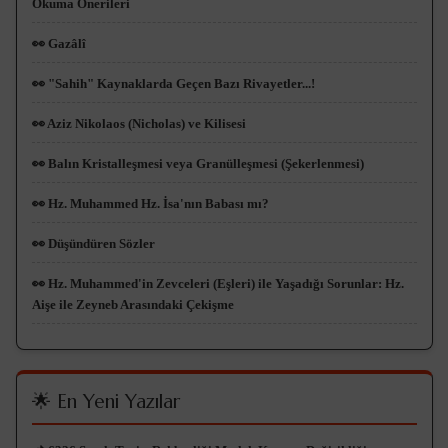
Okuma Önerileri
👀 Gazâlî
👀 "Sahih" Kaynaklarda Geçen Bazı Rivayetler...!
👀 Aziz Nikolaos (Nicholas) ve Kilisesi
👀 Balın Kristalleşmesi veya Granülleşmesi (Şekerlenmesi)
👀 Hz. Muhammed Hz. İsa'nın Babası mı?
👀 Düşündüren Sözler
👀 Hz. Muhammed'in Zevceleri (Eşleri) ile Yaşadığı Sorunlar: Hz.
Aişe ile Zeyneb Arasındaki Çekişme
🌟 En Yeni Yazılar