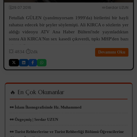
🗓️29.07.2016
✏️Serdar UZUN
Fetullah GÜLEN (yanılmıyorsam 1999'da) birilerini bir hayli
rahatsız edecek bir şeyler söylemişti. Ali KIRCA o sözlerin yer
aldığı videoyu ATV Ana Haber Bülteni'nde yayınladıktan
sonra Ali KIRCA'Nın sex kasedi çıkıverdi, tıpkı MHP'den bazı
yöneticile...
💥
4834
⏱️2dk
Devamını Oku
🔥 En Çok Okunanlar
👀 İslam İkonografisinde Hz. Muhammed
👀 Özgeçmiş | Serdar UZUN
👀 Turist Rehberlerine ve Turist Rehberliği Bölümü Öğrencilerine