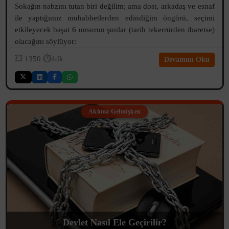
Sokağın nabzını tutan biri değilim; ama dost, arkadaş ve esnaf
ile yaptığımız muhabbetlerden edindiğim öngörü, seçimi
etkileyecek başat 6 unsurun şunlar (tarih tekerrürden ibaretse)
olacağını söylüyor:
💥
1350
⏱️4dk
Devamını Oku
Aklıma Gelmişken
Devlet Nasıl Ele Geçirilir?