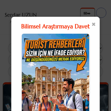
📧✒️
Serdar UZUN
✉️✍
×
Nullius in Verba
Bilimsel Araştırmaya Davet
×
7 Sonuç
Vay Başıma Gelenler