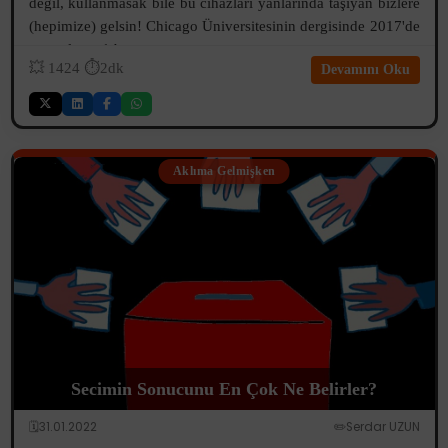
değil, kullanmasak bile bu cihazları yanlarında taşıyan bizlere
(hepimize) gelsin! Chicago Üniversitesinin dergisinde 2017'de
yayımlanan1 b...
💥
1424
⏱️2dk
Devamını Oku
Aklıma Gelmişken
Secimin Sonucunu En Çok Ne Belirler?
🗓️31.01.2022
✏️Serdar UZUN