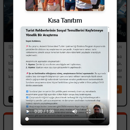
Kısa Tanıtım
GSM Operatörlerinin "Gizli Abonelik"
Tuzaklarına Kim Dur Diyecek?
🗓️21.02.2026
✏️Serdar UZUN
"Devlet baba" ya da "Devlet ana" deriz biz. Neden? Çünkü
biliriz ki devlet, vatandaşına sahip çıkar; onu haksızlığa,
hukuksuzluğa ve vahşi piyasa koşullarının insafsızlığına karşı
korur. Kendi evladını, kâr hırsıyla gözü dönmüş balıklara yem
etmez! F...
💥
1523
⏱️6dk
Devamını Oku
Sanat Tarihi