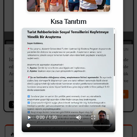
Kısa Tanıtım
Zâviyeler
🗓️01.12.2025
✏️Serdar UZUN
İslami düşüncenin (tasavvuf) mimariye yansıması olarak ifade
edilebilecek zâviyelerin İslam mimarisindeki ve daha özelde
Anadolu’daki gelişimini anlayabilmek için öncelikle sözlük
anlamına, akabinde mimari açıdan tanımlamalarına ve
zâviyelerin oluşum...
⚡️
840
⏱️44dk
Devamını Oku
🔥 En Çok Okunanlar