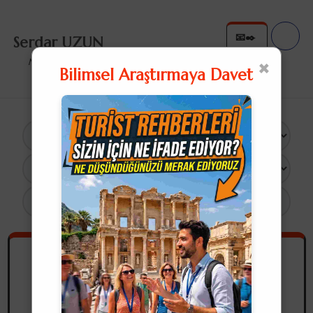
📧✒️
Serdar UZUN
✉️✍
×
Nullius in Verba
Bilimsel Araştırmaya Davet
×
1 Sonuç
Sanat Tarihi