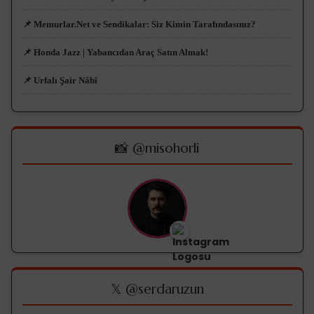
📌 Memurlar.Net ve Sendikalar: Siz Kimin Tarafındasınız?
📌 Honda Jazz | Yabancıdan Araç Satın Almak!
📌 Urfalı Şair Nâbî
📸 @misohorli
𝕏 @serdaruzun