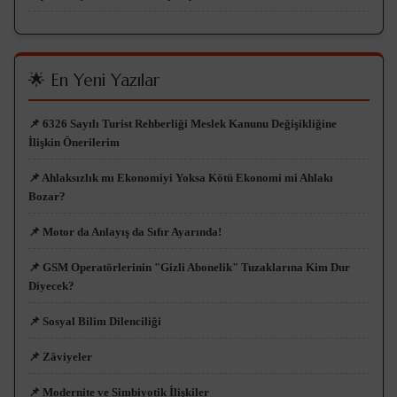
🌟 En Yeni Yazılar
📌 6326 Sayılı Turist Rehberliği Meslek Kanunu Değişikliğine
İlişkin Önerilerim
📌 Ahlaksızlık mı Ekonomiyi Yoksa Kötü Ekonomi mi Ahlakı
Bozar?
📌 Motor da Anlayış da Sıfır Ayarında!
📌 GSM Operatörlerinin "Gizli Abonelik" Tuzaklarına Kim Dur
Diyecek?
📌 Sosyal Bilim Dilenciliği
📌 Zâviyeler
📌 Modernite ve Simbiyotik İlişkiler