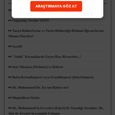
ARAŞTIRMAYA GÖZ AT
👀 İslam İkonografisinde Hz. Muhammed
👀 Özgeçmiş | Serdar UZUN
👀 Turist Rehberlerine ve Turist Rehberliği Bölümü Öğrencilerine
Okuma Önerileri
👀 Gazâlî
👀 "Sahih" Kaynaklarda Geçen Bazı Rivayetler...!
👀 Aziz Nikolaos (Nicholas) ve Kilisesi
👀 Balın Kristalleşmesi veya Granülleşmesi (Şekerlenmesi)
👀 Hz. Muhammed Hz. İsa'nın Babası mı?
👀 Düşündüren Sözler
👀 Hz. Muhammed'in Zevceleri (Eşleri) ile Yaşadığı Sorunlar: Hz.
Aişe ile Zeyneb Arasındaki Çekişme