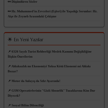
👀 Düşündüren Sözler
👀 Hz. Muhammed'in Zevceleri (Eşleri) ile Yaşadığı Sorunlar: Hz.
Aişe ile Zeyneb Arasındaki Çekişme
🌟 En Yeni Yazılar
📌 6326 Sayılı Turist Rehberliği Meslek Kanunu Değişikliğine
İlişkin Önerilerim
📌 Ahlaksızlık mı Ekonomiyi Yoksa Kötü Ekonomi mi Ahlakı
Bozar?
📌 Motor da Anlayış da Sıfır Ayarında!
📌 GSM Operatörlerinin "Gizli Abonelik" Tuzaklarına Kim Dur
Diyecek?
📌 Sosyal Bilim Dilenciliği