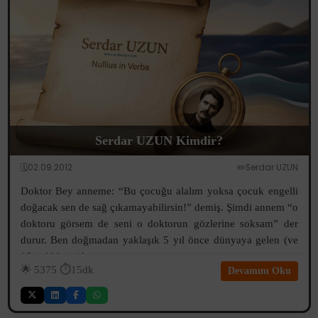
Serdar UZUN Kimdir?
🗓️02.09.2012
✏️Serdar UZUN
Doktor Bey anneme: “Bu çocuğu alalım yoksa çocuk engelli
doğacak sen de sağ çıkamayabilirsin!” demiş. Şimdi annem “o
doktoru görsem de seni o doktorun gözlerine soksam” der
durur. Ben doğmadan yaklaşık 5 yıl önce dünyaya gelen (ve
10 aylıkken ölen) a...
🌟
5375
⏱️15dk
Devamını Oku