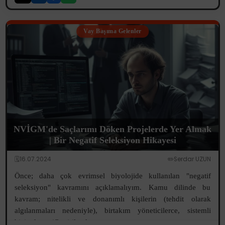
Vay Başıma Gelenler
NVİGM'de Saçlarımı Döken Projelerde Yer Almak
| Bir Negatif Seleksiyon Hikayesi
🗓️16.07.2024
✏️Serdar UZUN
Önce; daha çok evrimsel biyolojide kullanılan "negatif
seleksiyon" kavramını açıklamalıyım. Kamu dilinde bu
kavram; nitelikli ve donanımlı kişilerin (tehdit olarak
algılanmaları nedeniyle), birtakım yöneticilerce, sistemli
biçimde pasifleştirilerek v...