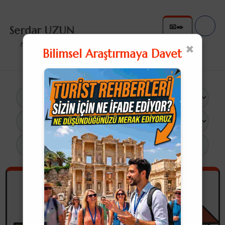
📧✒️
Serdar UZUN
✉️✍
×
Nullius in Verba
Bilimsel Araştırmaya Davet
×
11 Sonuç
Aklıma Gelmişken