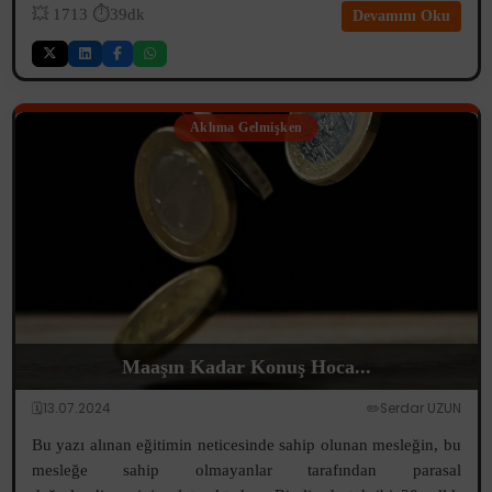
💥
1713
⏱️39dk
Devamını Oku
Aklıma Gelmişken
Maaşın Kadar Konuş Hoca...
🗓️13.07.2024
✏️Serdar UZUN
Bu yazı alınan eğitimin neticesinde sahip olunan mesleğin, bu
mesleğe sahip olmayanlar tarafından parasal