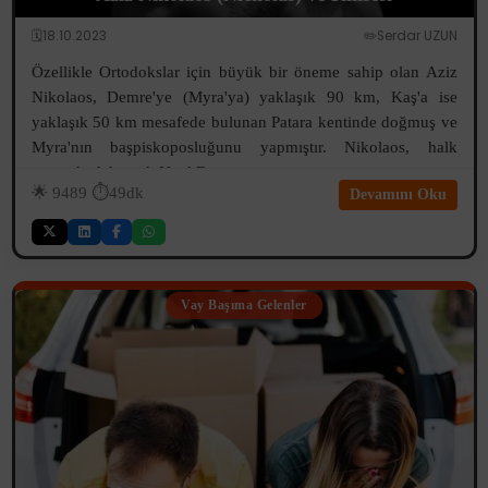
🗓️18.10.2023
✏️Serdar UZUN
Özellikle Ortodokslar için büyük bir öneme sahip olan Aziz
Nikolaos, Demre'ye (Myra'ya) yaklaşık 90 km, Kaş'a ise
yaklaşık 50 km mesafede bulunan Patara kentinde doğmuş ve
Myra'nın başpiskoposluğunu yapmıştır. Nikolaos, halk
arasında daha çok Noel Ba...
🌟
9489
⏱️49dk
Devamını Oku
Vay Başıma Gelenler