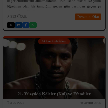
değerlendirmesini anlatmaktadır... Bir lisede takribi 30 yıllık
öğretmen olan bir tanıdığım geçen gün başından geçen şu
olayı anlattı: Bir öğren...
⚡️
913
⏱️3dk
Devamını Oku
Aklıma Gelmişken
21. Yüzyılda Köleler (Kul) ve Efendiler
🗓️13.07.2024
✏️Serdar UZUN