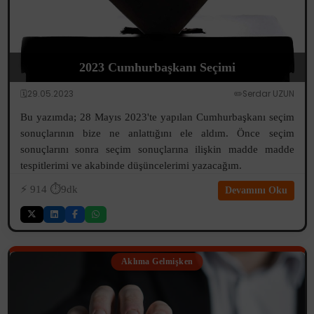
2023 Cumhurbaşkanı Seçimi
🗓️29.05.2023
✏️Serdar UZUN
Bu yazımda; 28 Mayıs 2023'te yapılan Cumhurbaşkanı seçim
sonuçlarının bize ne anlattığını ele aldım. Önce seçim
sonuçlarını sonra seçim sonuçlarına ilişkin madde madde
tespitlerimi ve akabinde düşüncelerimi yazacağım.
⚡️
914
⏱️9dk
Devamını Oku
Aklıma Gelmişken