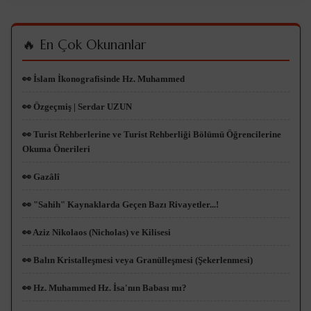
🔥 En Çok Okunanlar
👀 İslam İkonografisinde Hz. Muhammed
👀 Özgeçmiş | Serdar UZUN
👀 Turist Rehberlerine ve Turist Rehberliği Bölümü Öğrencilerine
Okuma Önerileri
👀 Gazâlî
👀 "Sahih" Kaynaklarda Geçen Bazı Rivayetler...!
👀 Aziz Nikolaos (Nicholas) ve Kilisesi
👀 Balın Kristalleşmesi veya Granülleşmesi (Şekerlenmesi)
👀 Hz. Muhammed Hz. İsa'nın Babası mı?