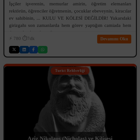
İşçiler işverenin, memurlar amirin, öğretim elemanları
rektörün, öğrenciler öğretmenin, çocuklar ebeveynin, kiracılar
ev sahibinin, ... KULU VE KÖLESİ DEĞİLDİR! Yukarıdaki
girizgahı son zamanlarda hem görev yaptığım camiada hem
de etrafımda onlarca "...
⚡️
780
⏱️7dk
Devamını Oku
Turist Rehberliği
Aziz Nikolaos (Nicholas) ve Kilisesi