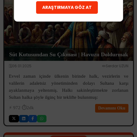
ARAŞTIRMAYA GÖZ AT
Süt Kutusundan Su Çıkması | Havuzu Doldurmak
🗓️06.01.2025
✏️Serdar UZUN
Evvel zaman içinde ülkenin birinde halk, vezirlerin ve
valilerin adaletsiz yönetiminden dolayı Sultana karşı
ayaklanmaya yeltenmiş. Halkı sakinleştirmekte zorlanan
Sultan halka şöyle ilginç bir teklifte bulunmuş:
⚡️
972
⏱️2dk
Devamını Oku