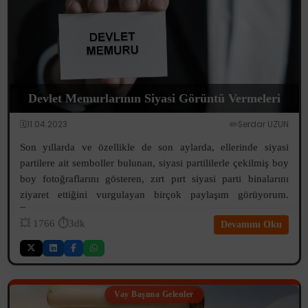
Devlet Memurlarının Siyasi Görüntü Vermeleri
🗓️11.04.2023
✏️Serdar UZUN
Son yıllarda ve özellikle de son aylarda, ellerinde siyasi
partilere ait semboller bulunan, siyasi partililerle çekilmiş boy
boy fotoğraflarını gösteren, zırt pırt siyasi parti binalarını
ziyaret ettiğini vurgulayan birçok paylaşım görüyorum.
Buraya ...
💥
1766
⏱️3dk
Devamını Oku
Vay Başıma Gelenler