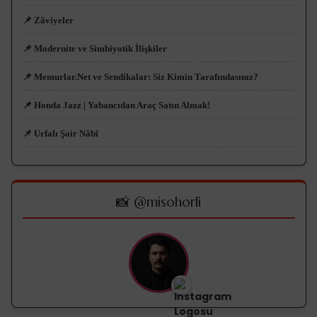
📌 Zâviyeler
📌 Modernite ve Simbiyotik İlişkiler
📌 Memurlar.Net ve Sendikalar: Siz Kimin Tarafındasınız?
📌 Honda Jazz | Yabancıdan Araç Satın Almak!
📌 Urfalı Şair Nâbî
📸 @misohorli