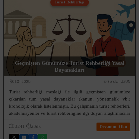
Turist Rehberliği
Geçmişten Günümüze Turist Rehberliği Yasal
Dayanakları
🗓️01.01.2025
✏️Serdar UZUN
Turist rehberliği mesleği ile ilgili geçmişten günümüze
çıkarılan tüm yasal dayanaklar (kanun, yönetmelik vb.)
kronolojik olarak listelenmiştir. Bu çalışmanın turist rehberleri,
akademisyenler ve turist rehberliğine ilgi duyan araştırmacılar
için old...
💥
3241
⏱️23dk
Devamını Oku