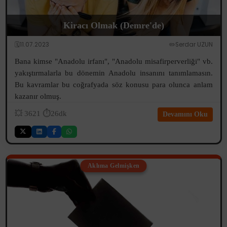
Kiracı Olmak (Demre'de)
🗓️11.07.2023
✏️Serdar UZUN
Bana kimse "Anadolu irfanı", "Anadolu misafirperverliği" vb.
yakıştırmalarla bu dönemin Anadolu insanını tanımlamasın.
Bu kavramlar bu coğrafyada söz konusu para olunca anlam
kazanır olmuş.
💥
3621
⏱️26dk
Devamını Oku
Aklıma Gelmişken