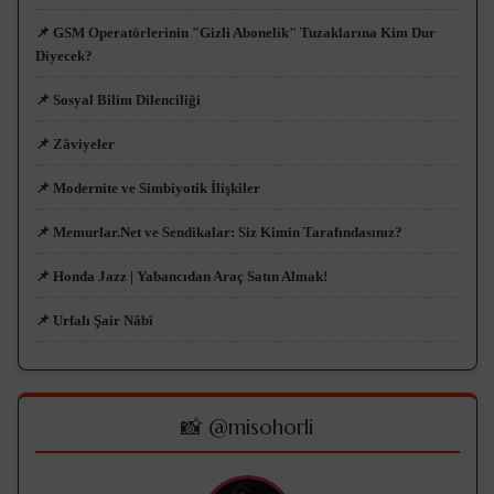
📌 GSM Operatörlerinin "Gizli Abonelik" Tuzaklarına Kim Dur
Diyecek?
📌 Sosyal Bilim Dilenciliği
📌 Zâviyeler
📌 Modernite ve Simbiyotik İlişkiler
📌 Memurlar.Net ve Sendikalar: Siz Kimin Tarafındasınız?
📌 Honda Jazz | Yabancıdan Araç Satın Almak!
📌 Urfalı Şair Nâbî
📸 @misohorli