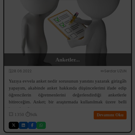
Anketler...
🗓️28.06.2022
✏️Serdar UZUN
Yazıya evvela anket nedir sorusunun yanıtını yazarak girizgâh
yapayım, akabinde anket hakkında düşüncelerimi ifade edip
öğrencilerin öğretmenlerini değerlendirdiği anketlerle
bitireceğim. Anket; bir araştırmada kullanılmak üzere belli
hususları (haya...
💥
1350
⏱️9dk
Devamını Oku