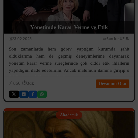
Yönetimde Karar Verme ve Etik
🗓️23.02.2023
✏️Serdar UZUN
Son zamanlarda hem görev yaptığım kurumda şahit
olduklarıma hem de geçmiş deneyimlerime dayanarak
yönetim karar verme süreçlerinde çok ciddi etik ihlallerin
yapıldığını ifade edebilirim. Ancak malumun ilamına girişip o
ihlallerin şimdilik neler olduğ...
⚡️
860
⏱️3dk
Devamını Oku
Akademik