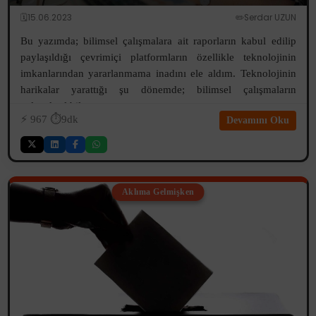
🗓️15.06.2023
✏️Serdar UZUN
Bu yazımda; bilimsel çalışmalara ait raporların kabul edilip
paylaşıldığı çevrimiçi platformların özellikle teknolojinin
imkanlarından yararlanmama inadını ele aldım. Teknolojinin
harikalar yarattığı şu dönemde; bilimsel çalışmaların
geleneksel bile ...
⚡️
967
⏱️9dk
Devamını Oku
Aklıma Gelmişken