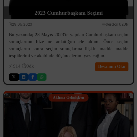
2023 Cumhurbaşkanı Seçimi
🗓️29.05.2023
✏️Serdar UZUN
Bu yazımda; 28 Mayıs 2023'te yapılan Cumhurbaşkanı seçim
sonuçlarının bize ne anlattığını ele aldım. Önce seçim
sonuçlarını sonra seçim sonuçlarına ilişkin madde madde
tespitlerimi ve akabinde düşüncelerimi yazacağım.
⚡️
914
⏱️9dk
Devamını Oku
Aklıma Gelmişken