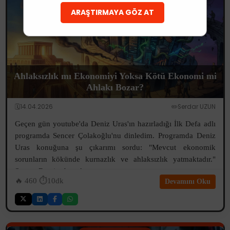
ARAŞTIRMAYA GÖZ AT
Ahlaksızlık mı Ekonomiyi Yoksa Kötü Ekonomi mi
Ahlakı Bozar?
🗓️14.04.2026
✏️Serdar UZUN
Geçen gün youtube'da Deniz Uras'ın hazırladığı İlk Defa adlı
programda Sencer Çolakoğlu'nu dinledim. Programda Deniz
Uras konuğuna şu çıkarımı sordu: "Mevcut ekonomik
sorunların kökünde kurnazlık ve ahlaksızlık yatmaktadır."
Sencer Bey ise bu çıkarım...
🔥
460
⏱️10dk
Devamını Oku