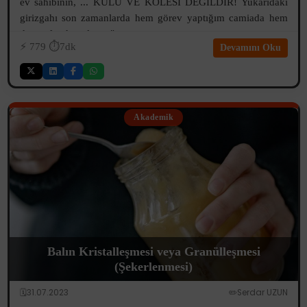
ev sahibinin, ... KULU VE KÖLESİ DEĞİLDİR! Yukarıdaki
girizgahı son zamanlarda hem görev yaptığım camiada hem
de etrafımda onlarca "...
⚡️
779
⏱️7dk
Devamını Oku
Akademik
Balın Kristalleşmesi veya Granülleşmesi
(Şekerlenmesi)
🗓️31.07.2023
✏️Serdar UZUN