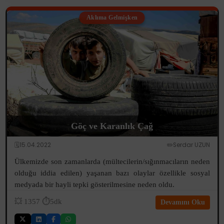
Aklıma Gelmişken
Göç ve Karanlık Çağ
🗓️15.04.2022
✏️Serdar UZUN
Ülkemizde son zamanlarda (mültecilerin/sığınmacıların neden
olduğu iddia edilen) yaşanan bazı olaylar özellikle sosyal
medyada bir hayli tepki gösterilmesine neden oldu.
💥
1357
⏱️5dk
Devamını Oku