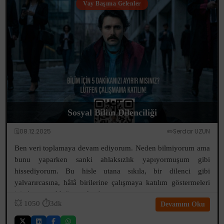
Vay Başıma Gelenler
Sosyal Bilim Dilenciliği
🗓️08.12.2025
✏️Serdar UZUN
Ben veri toplamaya devam ediyorum. Neden bilmiyorum ama
bunu yaparken sanki ahlaksızlık yapıyormuşum gibi
hissediyorum. Bu hisle utana sıkıla, bir dilenci gibi
yalvarırcasına, hâlâ birilerine çalışmaya katılım göstermeleri
için 'uygun olduğunuzda...'...
💥
1050
⏱️3dk
Devamını Oku