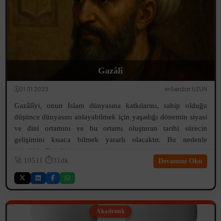
Gazâlî
🗓️01.01.2023
✏️Serdar UZUN
Gazâlîyi, onun İslam dünyasına katkılarını, sahip olduğu
düşünce dünyasını anlayabilmek için yaşadığı dönemin siyasi
ve dini ortamını ve bu ortamı oluşturan tarihi sürecin
gelişimini kısaca bilmek yararlı olacaktır. Bu nedenle
öncelikle Gazalinin yaş...
🚀
10511
⏱️31dk
Devamını Oku
Akademik