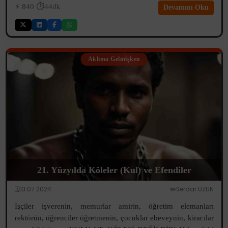
⚡️
840
⏱️44dk
Devamını Oku
Aklıma Gelmişken
21. Yüzyılda Köleler (Kul) ve Efendiler
🗓️13.07.2024
✏️Serdar UZUN
İşçiler işverenin, memurlar amirin, öğretim elemanları
rektörün, öğrenciler öğretmenin, çocuklar ebeveynin, kiracılar