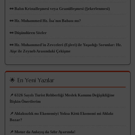
👀 Balın Kristalleşmesi veya Granülleşmesi (Şekerlenmesi)
👀 Hz. Muhammed Hz. İsa'nın Babası mı?
👀 Düşündüren Sözler
👀 Hz. Muhammed'in Zevceleri (Eşleri) ile Yaşadığı Sorunlar: Hz.
Aişe ile Zeyneb Arasındaki Çekişme
🌟 En Yeni Yazılar
📌 6326 Sayılı Turist Rehberliği Meslek Kanunu Değişikliğine
İlişkin Önerilerim
📌 Ahlaksızlık mı Ekonomiyi Yoksa Kötü Ekonomi mi Ahlakı
Bozar?
📌 Motor da Anlayış da Sıfır Ayarında!