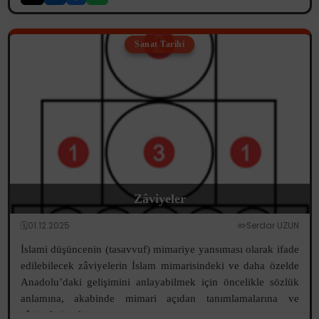
Sanat Tarihi
Zâviyeler
🗓️01.12.2025
✏️Serdar UZUN
İslami düşüncenin (tasavvuf) mimariye yansıması olarak ifade
edilebilecek zâviyelerin İslam mimarisindeki ve daha özelde
Anadolu’daki gelişimini anlayabilmek için öncelikle sözlük
anlamına, akabinde mimari açıdan tanımlamalarına ve
zâviyelerin oluşum...