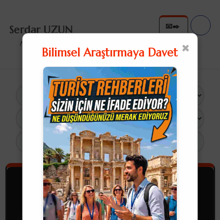
📧✒️
Serdar UZUN
✉️✍
×
Nullius in Verba
Bilimsel Araştırmaya Davet
×
12 Sonuç
Turist Rehberliği