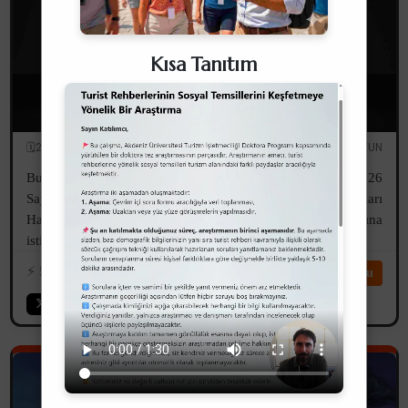
Kısa Tanıtım
6326 Sayılı Turist Rehberliği Meslek Kanunu
Değişikliğine İlişkin Önerilerim
🗓️28.04.2026
✏️Serdar UZUN
Bu yazım, 18.03.2026 tarihli ve 2026/03/303 sayılı ve "6326
Sayılı Turist Rehberliği Meslek Kanunu Değişiklik Çalışmaları
Hakkında Kurum Görüşü" konulu TUREB'in yazısına
istinaden görüşlerimi içermektedir.
⚡️
593
⏱️14dk
Devamını Oku
Akademik