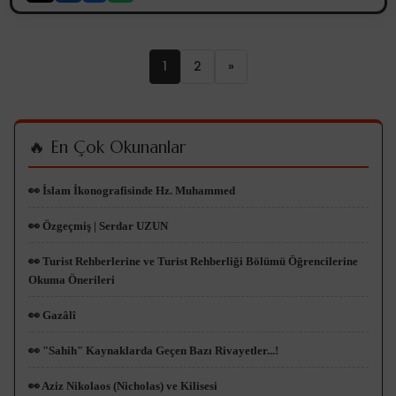
1
2
»
🔥 En Çok Okunanlar
👀 İslam İkonografisinde Hz. Muhammed
👀 Özgeçmiş | Serdar UZUN
👀 Turist Rehberlerine ve Turist Rehberliği Bölümü Öğrencilerine
Okuma Önerileri
👀 Gazâlî
👀 "Sahih" Kaynaklarda Geçen Bazı Rivayetler...!
👀 Aziz Nikolaos (Nicholas) ve Kilisesi