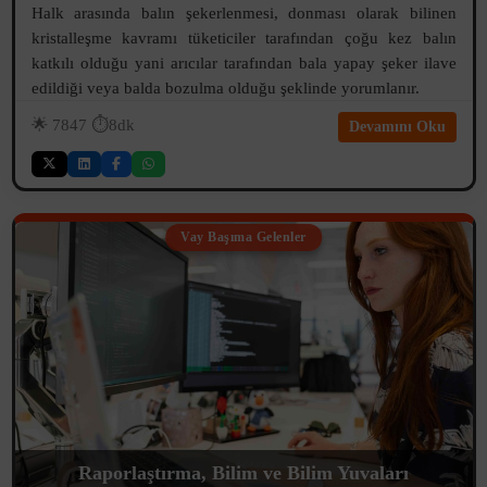
Halk arasında balın şekerlenmesi, donması olarak bilinen
kristalleşme kavramı tüketiciler tarafından çoğu kez balın
katkılı olduğu yani arıcılar tarafından bala yapay şeker ilave
edildiği veya balda bozulma olduğu şeklinde yorumlanır.
🌟
7847
⏱️8dk
Devamını Oku
Vay Başıma Gelenler
Raporlaştırma, Bilim ve Bilim Yuvaları