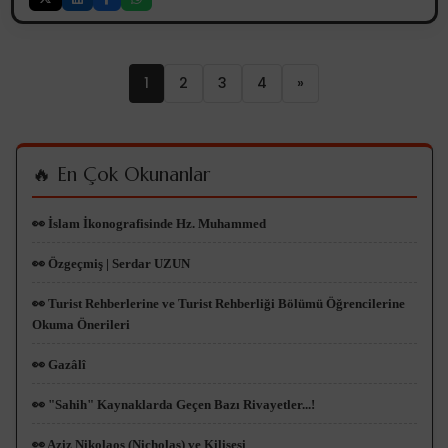
1
2
3
4
»
🔥 En Çok Okunanlar
👀 İslam İkonografisinde Hz. Muhammed
👀 Özgeçmiş | Serdar UZUN
👀 Turist Rehberlerine ve Turist Rehberliği Bölümü Öğrencilerine
Okuma Önerileri
👀 Gazâlî
👀 "Sahih" Kaynaklarda Geçen Bazı Rivayetler...!
👀 Aziz Nikolaos (Nicholas) ve Kilisesi