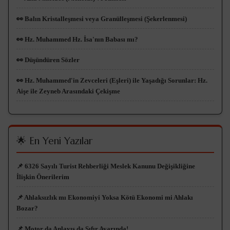
👀 Balın Kristalleşmesi veya Granülleşmesi (Şekerlenmesi)
👀 Hz. Muhammed Hz. İsa'nın Babası mı?
👀 Düşündüren Sözler
👀 Hz. Muhammed'in Zevceleri (Eşleri) ile Yaşadığı Sorunlar: Hz.
Aişe ile Zeyneb Arasındaki Çekişme
🌟 En Yeni Yazılar
📌 6326 Sayılı Turist Rehberliği Meslek Kanunu Değişikliğine
İlişkin Önerilerim
📌 Ahlaksızlık mı Ekonomiyi Yoksa Kötü Ekonomi mi Ahlakı
Bozar?
📌 Motor da Anlayış da Sıfır Ayarında!