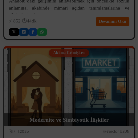
Anadolu’daki gelişimini anlayabilmek için öncelikle sözlük
anlamına, akabinde mimari açıdan tanımlamalarına ve
zâviyelerin oluşum...
⚡️
852
⏱️44dk
Devamını Oku
Aklıma Gelmişken
Modernite ve Simbiyotik İlişkiler
🗓️17.11.2025
✏️Serdar UZUN