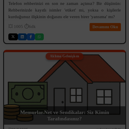
Telefon rehberinizi en son ne zaman açtınız? Bir düşünün:
Rehberinizde kayıtlı isimler 'etiket' mi, yoksa o kişilerle
kurduğunuz ilişkinin doğasını ele veren birer 'yansıma' mı?
💥
1005
⏱️6dk
Devamını Oku
Aklıma Gelmişken
Memurlar.Net ve Sendikalar: Siz Kimin
Tarafındasınız?