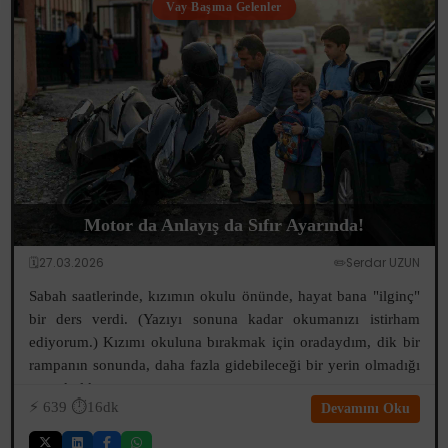
Vay Başıma Gelenler
Motor da Anlayış da Sıfır Ayarında!
🗓️27.03.2026
✏️Serdar UZUN
Sabah saatlerinde, kızımın okulu önünde, hayat bana "ilginç"
bir ders verdi. (Yazıyı sonuna kadar okumanızı istirham
ediyorum.) Kızımı okuluna bırakmak için oradaydım, dik bir
rampanın sonunda, daha fazla gidebileceği bir yerin olmadığı
tam okul kapı...
⚡️
639
⏱️16dk
Devamını Oku