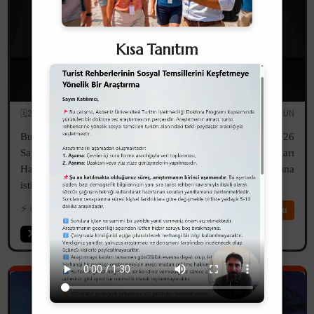
Kısa Tanıtım
6326 Sayılı Turist Rehberliği Meslek Kanunu
Değişikliğine İlişkin Önerilerim
🗓️28.04.2026
✏️Serdar UZUN
Bu yazım, 18.03.2026 tarihli ve 2026/03/303 sayılı ve "6326
Sayılı Turist Rehberliği Meslek Kanunu Değişiklik Çalışmaları
Hakkında Kurum Görüşü" konulu TUREB'in yazısına
istinaden görüşlerimi içermektedir.
⚡️
605
⏱️14dk
Devamını Oku
Akademik