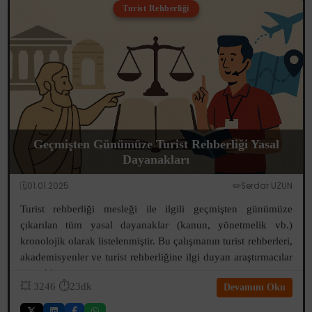
Turist Rehberliği
Geçmişten Günümüze Turist Rehberliği Yasal
Dayanakları
🗓️01.01.2025
✏️Serdar UZUN
Turist rehberliği mesleği ile ilgili geçmişten günümüze
çıkarılan tüm yasal dayanaklar (kanun, yönetmelik vb.)
kronolojik olarak listelenmiştir. Bu çalışmanın turist rehberleri,
akademisyenler ve turist rehberliğine ilgi duyan araştırmacılar
için old...
💥
3246
⏱️23dk
Devamını Oku