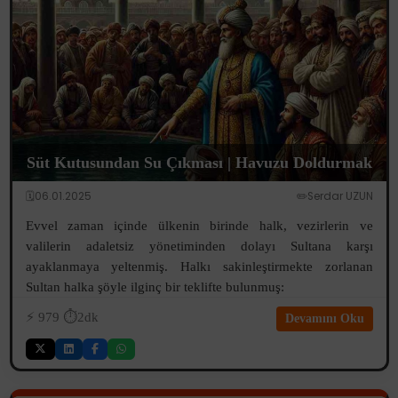
Süt Kutusundan Su Çıkması | Havuzu Doldurmak
🗓️06.01.2025
✏️Serdar UZUN
Evvel zaman içinde ülkenin birinde halk, vezirlerin ve
valilerin adaletsiz yönetiminden dolayı Sultana karşı
ayaklanmaya yeltenmiş. Halkı sakinleştirmekte zorlanan
Sultan halka şöyle ilginç bir teklifte bulunmuş:
⚡️
979
⏱️2dk
Devamını Oku