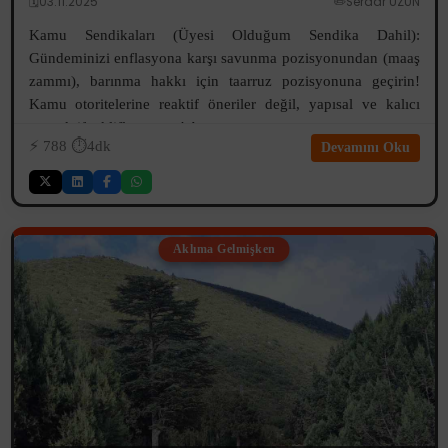
🗓️03.11.2025
✏️Serdar UZUN
Kamu Sendikaları (Üyesi Olduğum Sendika Dahil):
Gündeminizi enflasyona karşı savunma pozisyonundan (maaş
zammı), barınma hakkı için taarruz pozisyonuna geçirin!
Kamu otoritelerine reaktif öneriler değil, yapısal ve kalıcı
propaktif teklifler sunun! A...
⚡️
788
⏱️4dk
Devamını Oku
Aklıma Gelmişken