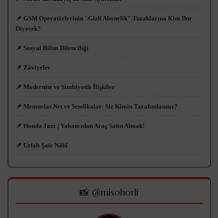
📌 GSM Operatörlerinin "Gizli Abonelik" Tuzaklarına Kim Dur
Diyecek?
📌 Sosyal Bilim Dilenciliği
📌 Zâviyeler
📌 Modernite ve Simbiyotik İlişkiler
📌 Memurlar.Net ve Sendikalar: Siz Kimin Tarafındasınız?
📌 Honda Jazz | Yabancıdan Araç Satın Almak!
📌 Urfalı Şair Nâbî
📸 @misohorli