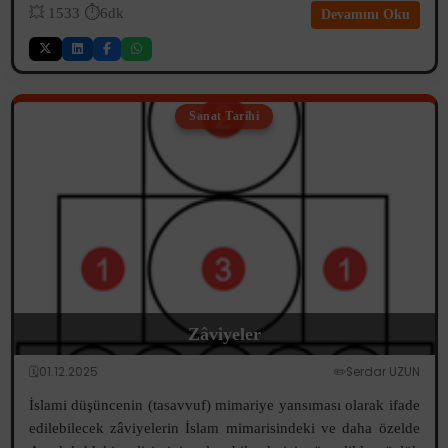
💥
1533
⏱️6dk
Devamını Oku
Sanat Tarihi
Zâviyeler
🗓️01.12.2025
✏️Serdar UZUN
İslami düşüncenin (tasavvuf) mimariye yansıması olarak ifade
edilebilecek zâviyelerin İslam mimarisindeki ve daha özelde