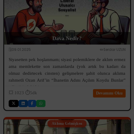
Dava Nedir?
🗓️09.01.2025
✏️Serdar UZUN
Siyasetten pek hoşlanmam; siyasi polemiklere de aklım ermez
ama memlekette son zamanlarda (yok artık bu kadarı da
olmaz dedirtecek cinsten) gelişmelere şahit olunca aklıma
rahmetli Ozan Arif’in “İhanetin Adını Açılım Koydu Bunlar”
adlı şiirindeki bir...
💥
1023
⏱️5dk
Devamını Oku
Aklıma Gelmişken