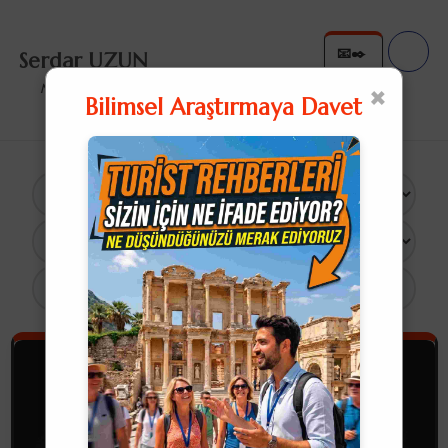
📧✒️
Serdar UZUN
✉️✍
×
Nullius in Verba
Bilimsel Araştırmaya Davet
×
12 Sonuç
Turist Rehberliği