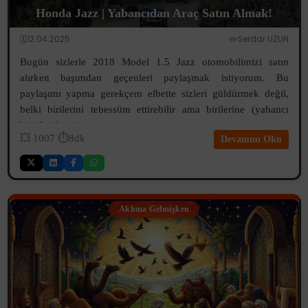
Honda Jazz | Yabancıdan Araç Satın Almak!
🗓️12.04.2025
✏️Serdar UZUN
Bugün sizlerle 2018 Model 1.5 Jazz otomobilimizi satın
alırken başımdan geçenleri paylaşmak istiyorum. Bu
paylaşımı yapma gerekçem elbette sizleri güldürmek değil,
belki birilerini tebessüm ettirebilir ama birilerine (yabancı
biriyle alışveriş yapma ...
💥
1007
⏱️8dk
Devamını Oku
Aklıma Gelmişken