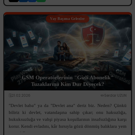
Vay Başıma Gelenler
GSM Operatörlerinin "Gizli Abonelik"
Tuzaklarına Kim Dur Diyecek?
🗓️21.02.2026
✏️Serdar UZUN
"Devlet baba" ya da "Devlet ana" deriz biz. Neden? Çünkü
biliriz ki devlet, vatandaşına sahip çıkar; onu haksızlığa,
hukuksuzluğa ve vahşi piyasa koşullarının insafsızlığına karşı
korur. Kendi evladını, kâr hırsıyla gözü dönmüş balıklara yem
etmez! F...