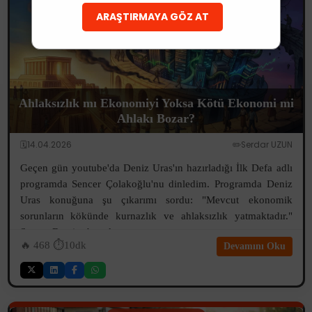
ARAŞTIRMAYA GÖZ AT
Ahlaksızlık mı Ekonomiyi Yoksa Kötü Ekonomi mi
Ahlakı Bozar?
🗓️14.04.2026
✏️Serdar UZUN
Geçen gün youtube'da Deniz Uras'ın hazırladığı İlk Defa adlı
programda Sencer Çolakoğlu'nu dinledim. Programda Deniz
Uras konuğuna şu çıkarımı sordu: "Mevcut ekonomik
sorunların kökünde kurnazlık ve ahlaksızlık yatmaktadır."
Sencer Bey ise bu çıkarım...
🔥
468
⏱️10dk
Devamını Oku