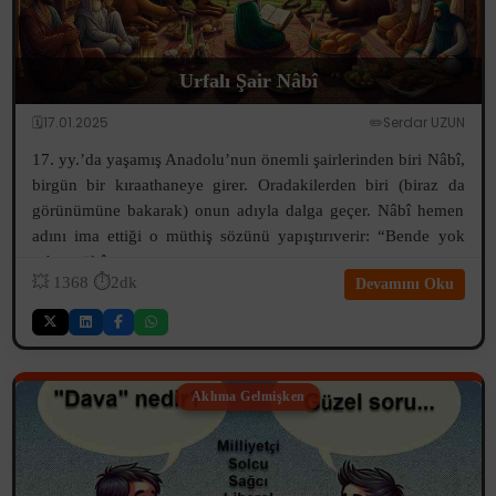
Urfalı Şair Nâbî
🗓️17.01.2025
✏️Serdar UZUN
17. yy.’da yaşamış Anadolu’nun önemli şairlerinden biri Nâbî,
birgün bir kıraathaneye girer. Oradakilerden biri (biraz da
görünümüne bakarak) onun adıyla dalga geçer. Nâbî hemen
adını ima ettiği o müthiş sözünü yapıştırıverir: “Bende yok
sabr-ı sükûn...
💥
1368
⏱️2dk
Devamını Oku
Aklıma Gelmişken